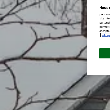
Nous u
pour amé
site int
partenai
permettr
acceptez
politiq