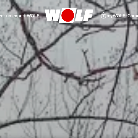
ver un expert WOLF
myWOLF
Gara