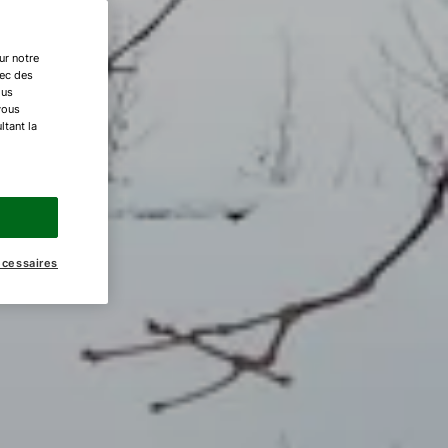
ur notre
vec des
ous
vous
ltant la
écessaires