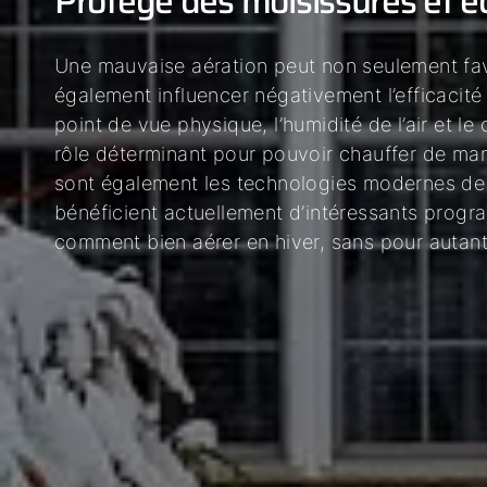
Protège des moisissures et é
Une mauvaise aération peut non seulement fav
également influencer négativement l’efficacit
point de vue physique, l’humidité de l’air et le
rôle déterminant pour pouvoir chauffer de ma
sont également les technologies modernes de c
bénéficient actuellement d’intéressants pro
comment bien aérer en hiver, sans pour autant