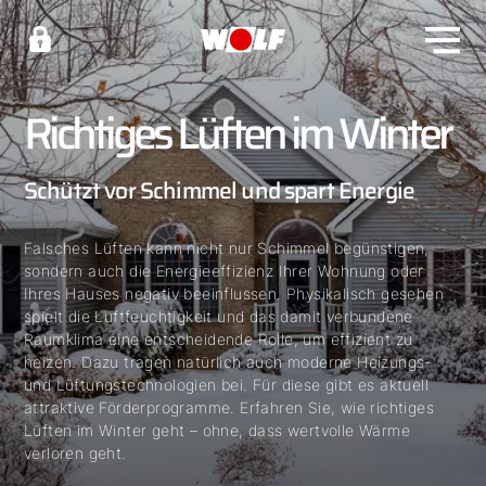
Richtiges Lüften im Winter
Schützt vor Schimmel und spart Energie
Falsches Lüften kann nicht nur Schimmel begünstigen,
sondern auch die Energieeffizienz Ihrer Wohnung oder
Ihres Hauses negativ beeinflussen. Physikalisch gesehen
spielt die Luftfeuchtigkeit und das damit verbundene
Raumklima eine entscheidende Rolle, um effizient zu
heizen. Dazu tragen natürlich auch moderne Heizungs-
und Lüftungstechnologien bei. Für diese gibt es aktuell
attraktive Förderprogramme. Erfahren Sie, wie richtiges
Lüften im Winter geht – ohne, dass wertvolle Wärme
verloren geht.