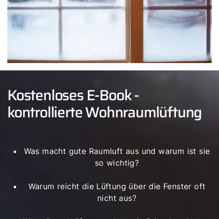
Servus!
Wie können wir Ihnen helfen?
Kostenloses E-Book -
Service kontaktieren
kontrollierte Wohnraumlüftung
Produktberatung
Was macht gute Raumluft aus und warum ist sie
Fachhandwerker finden
so wichtig?
Wichtige Links
Warum reicht die Lüftung über die Fenster oft
nicht aus?
5 Jahre Garantie