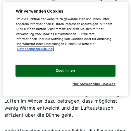
die Folge.
Wir verwenden Cookies
um die Funktion der Website zu gewährleisten und Ihnen unter
anderem Informationen zu Ihren Interessen anzuzeigen. Mit dem
Beratung zur Wohnraumlüftung
Klick auf den Button "Zustimmen" erklären Sie sich mit der
Verwendung von Cookies einverstanden. Für weitere
Informationen über die Nutzung von Cookies oder für Änderung
und Widerruf Ihrer Einstellungen klicken Sie bitte auf
Richtiges Lüften im Winter
Datenschutzerklärung.
Da wir in der kalten Jahreszeit unsere Gebäude
Zustimmen
heizen müssen, ist ein offenes Fenster nicht gerade
energieeffizient. Schließlich geht dadurch
Nur notwendige Cookies
zwangsläufig auch Wärmeenergie verloren. Das
lässt sich nicht vermeiden. Allerdings kann richtiges
Lüften im Winter dazu beitragen, dass möglichst
wenig Wärme entweicht und der Luftaustausch
effizient über die Bühne geht.
Viele Menschen machen den Fehler, die Fenster über