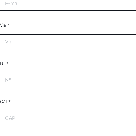
Via *
N° *
CAP*