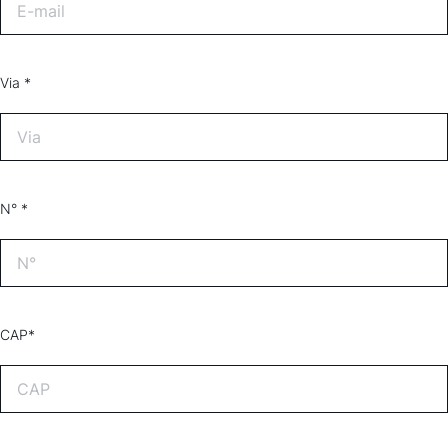
Via *
N° *
CAP*