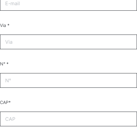
Via *
N° *
CAP*