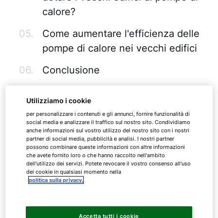
calore?
05.
Come aumentare l'efficienza delle
pompe di calore nei vecchi edifici
06.
Conclusione
01.
Come funzionano le
Utilizziamo i cookie
pompe di calore?
per personalizzare i contenuti e gli annunci, fornire funzionalità di
social media e analizzare il traffico sul nostro sito. Condividiamo
anche informazioni sul vostro utilizzo del nostro sito con i nostri
partner di social media, pubblicità e analisi. I nostri partner
possono combinare queste informazioni con altre informazioni
Le pompe di calore utilizzano un refrigerante per
che avete fornito loro o che hanno raccolto nell'ambito
prelevare il calore dall'ambiente circostante, che
dell'utilizzo dei servizi. Potete revocare il vostro consenso all'uso
vaporizza quando si riscalda anche solo
dei cookie in qualsiasi momento nella
politica sulla privacy.
leggermente. Un compressore elettrico comprime il
vapore, riscaldando il gas.
Accetta tutti i cookie