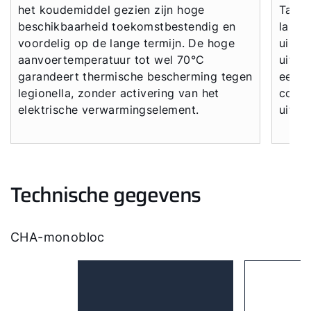
het koudemiddel gezien zijn hoge
Talri
beschikbaarheid toekomstbestendig en
langz
voordelig op de lange termijn. De hoge
uilvl
Hallo!
aanvoertemperatuur tot wel 70°C
uitge
garandeert thermische bescherming tegen
een g
Hoe kunnen wij u helpen?
legionella, zonder activering van het
compo
elektrische verwarmingselement.
uiters
Contact met het team
Contactformulier
Technische gegevens
Adresgegevens
CHA-monobloc
Ook interessant?
Downloads