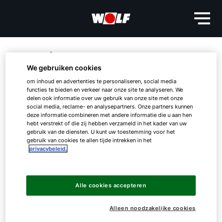
01.
Verkoop- en
We gebruiken cookies
leveringsvoorwaarden
om inhoud en advertenties te personaliseren, social media
functies te bieden en verkeer naar onze site te analyseren. We
delen ook informatie over uw gebruik van onze site met onze
WOLF GMHB
social media, reclame- en analysepartners. Onze partners kunnen
deze informatie combineren met andere informatie die u aan hen
hebt verstrekt of die zij hebben verzameld in het kader van uw
gebruik van de diensten. U kunt uw toestemming voor het
gebruik van cookies te allen tijde intrekken in het
Hallo!
privacybeleid.
Hoe kunnen wij u helpen?
Onze leveringen, prestaties, dienstverleningen en
Alle cookies accepteren
offertes worden uitsluitend op basis van deze
Ik ben professional
verkoopvoorwaarden uitgevoerd. Deze gelden dus
Alleen noodzakelijke cookies
ook voor alle toekomstige zakelijke relaties, ook