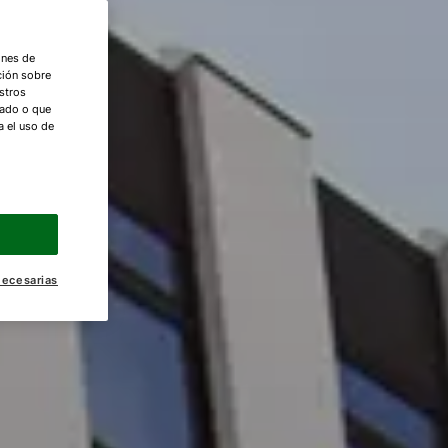
ones de
ción sobre
stros
nado o que
a el uso de
necesarias