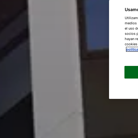
Usamo
Utilizam
medios s
el uso d
socios 
hayan re
cookies
polític