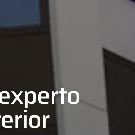
experto
erior