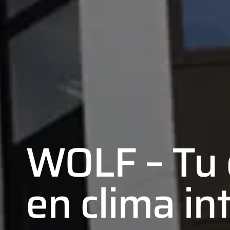
WOLF – Tu 
en clima int