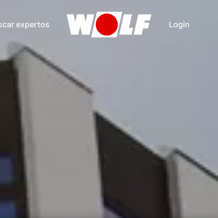
scar expertos
Login