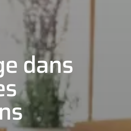
ge dans
es
ons