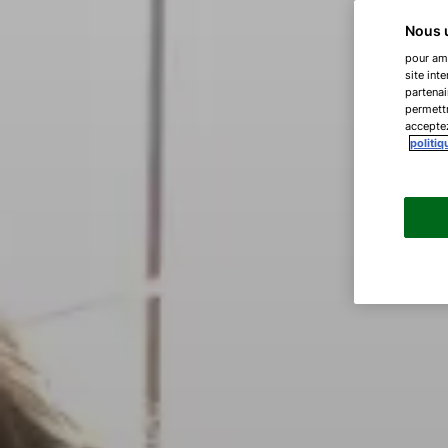
Nous u
pour amé
site int
partenai
permettr
acceptez
politiq