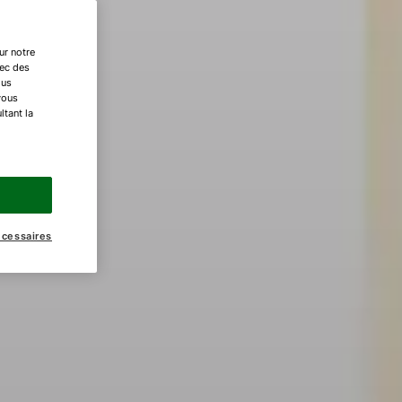
ur notre
vec des
ous
vous
ltant la
écessaires