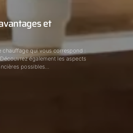
 avantages et
e chauffage qui vous correspond :
? Découvrez également les aspects
nancières possibles…