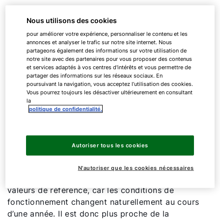
Tout comme le coefficient de performance
Nous utilisons des cookies
annuel (CPA), le COP d’une pompe à chaleur
pour améliorer votre expérience, personnaliser le contenu et les
compare l’énergie thermique produite et le
annonces et analyser le trafic sur notre site internet. Nous
courant électrique nécessaire à son
partageons également des informations sur votre utilisation de
fonctionnement. En tant que coefficient de
notre site avec des partenaires pour vous proposer des contenus
et services adaptés à vos centres d'intérêts et vous permettre de
performance, le COP se réfère toujours à un
partager des informations sur les réseaux sociaux. En
certain mode de fonctionnement. Celui-ci dépend
poursuivant la navigation, vous acceptez l’utilisation des cookies.
Vous pourrez toujours les désactiver ultérieurement en consultant
de deux paramètres dans le système de
la
chauffage - la température départ du système de
politique de confidentialité.
chauffage et la température de l’énergie
naturelle. C’est pourquoi cette valeur se prête à
une comparaison étendue de l’efficacité des
Autoriser tous les cookies
pompes à chaleur.
N'autoriser que les cookies nécessaires
Le CPA, quant à lui, prend en compte différentes
valeurs de référence, car les conditions de
fonctionnement changent naturellement au cours
d’une année. Il est donc plus proche de la