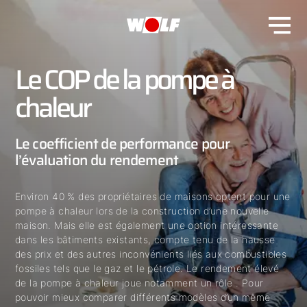
Le COP de la pompe à
chaleur
Le coefficient de performance pour
l’évaluation du rendement
Environ 40 % des propriétaires de maisons optent pour une
pompe à chaleur lors de la construction d’une nouvelle
maison. Mais elle est également une option intéressante
dans les bâtiments existants, compte tenu de la hausse
des prix et des autres inconvénients liés aux combustibles
fossiles tels que le gaz et le pétrole. Le rendement élevé
de la pompe à chaleur joue notamment un rôle . Pour
pouvoir mieux comparer différents modèles d’un même