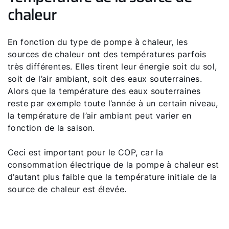
chaleur
En fonction du type de pompe à chaleur, les
sources de chaleur ont des températures parfois
Bonjour !
très différentes. Elles tirent leur énergie soit du sol,
soit de l’air ambiant, soit des eaux souterraines.
Comment pouvons-nous vous aider ?
Alors que la température des eaux souterraines
reste par exemple toute l’année à un certain niveau,
Assistance commerciale
la température de l’air ambiant peut varier en
fonction de la saison.
Pompe a chaleur FHA
Ceci est important pour le COP, car la
consommation électrique de la pompe à chaleur est
Liens rapides
d’autant plus faible que la température initiale de la
source de chaleur est élevée.
Trouver un chauffagiste
Enregistrement garantie