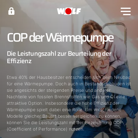
COP der Wärmepumpe
Die Leistungszahl zur Beurteilung der
Effizienz
Etwa 40% der Hausbesitzer entscheiden sich beim Neubau
für eine Wärmepumpe. Doch auch in Bestandsgebäuden ist
sie angesichts der steigenden Preise und anderer
Nachteile von fossilen Brennstoffen wie Gas und Öl eine
attraktive Option. Insbesondere die hohe Effizienz der
Wärmepumpe spielt dabei eine Rolle. Um verschiedene
Modelle gleicher Bauart besser vergleichen zu können,
können Sie die Leistungszahl mit der Bezeichnung COP
(Coefficient of Performance) nutzen.