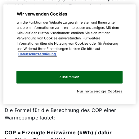
des Heizsystems und der Temperatur der
Umweltenergie. Daher eignet sich der Wert für
Wir verwenden Cookies
einen breiten Vergleich der Effizienz von
um die Funktion der Website zu gewährleisten und Ihnen unter
Wärmepumpen.
anderem Informationen zu Ihren Interessen anzuzeigen. Mit dem
Klick auf den Button "Zustimmen" erklären Sie sich mit der
Verwendung von Cookies einverstanden. Für weitere
Die JAZ berücksichtigt hingegen verschiedene
Informationen über die Nutzung von Cookies oder für Änderung
und Widerruf Ihrer Einstellungen klicken Sie bitte auf
Bezugsgrößen, da sich die Betriebsbedingungen
Datenschutzerklärung.
im Verlauf eines Jahres naturgemäß ändern.
Daher ist sie etwas praxisnaher.
Während die Jahresarbeitszahl von vielen
Zustimmen
individuellen Faktoren abhängt und nicht
pauschal aufgeführt wird, finden Sie den COP
Nur notwendige Cookies
normalerweise im Datenblatt der Wärmepumpe.
Die Formel für die Berechnung des COP einer
Wärmepumpe lautet:
COP = Erzeugte Heizwärme (kWh) / dafür