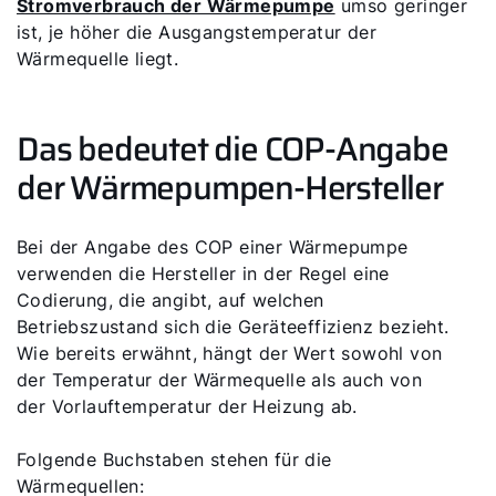
Stromverbrauch der Wärmepumpe
umso geringer
ist, je höher die Ausgangstemperatur der
Wärmequelle liegt.
Servus!
Das bedeutet die COP-Angabe
Wie können wir Ihnen helfen?
der Wärmepumpen-Hersteller
Service kontaktieren
Bei der Angabe des COP einer Wärmepumpe
verwenden die Hersteller in der Regel eine
Produktberatung
Codierung, die angibt, auf welchen
Betriebszustand sich die Geräteeffizienz bezieht.
Wie bereits erwähnt, hängt der Wert sowohl von
Fachhandwerker finden
der Temperatur der Wärmequelle als auch von
der Vorlauftemperatur der Heizung ab.
Wichtige Links
Folgende Buchstaben stehen für die
Wärmequellen: