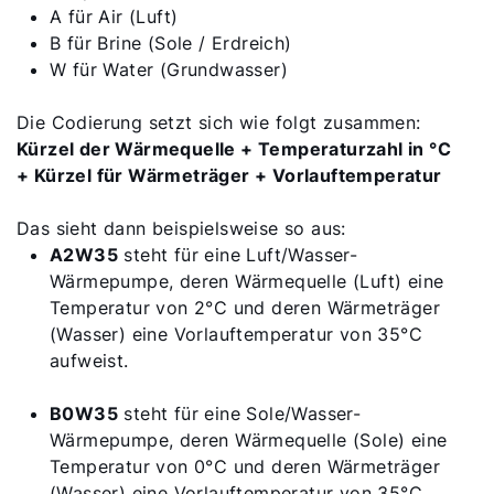
5 Jahre Garantie
A für Air (Luft)
B für Brine (Sole / Erdreich)
Karriere
W für Water (Grundwasser)
Privatkunden-Downloads
Die Codierung setzt sich wie folgt zusammen:
Kürzel der Wärmequelle + Temperaturzahl in °C
+ Kürzel für Wärmeträger + Vorlauftemperatur
Das sieht dann beispielsweise so aus:
A2W35
steht für eine Luft/Wasser-
Wärmepumpe, deren Wärmequelle (Luft) eine
Temperatur von 2°C und deren Wärmeträger
(Wasser) eine Vorlauftemperatur von 35°C
aufweist.
B0W35
steht für eine Sole/Wasser-
Wärmepumpe, deren Wärmequelle (Sole) eine
Temperatur von 0°C und deren Wärmeträger
(Wasser) eine Vorlauftemperatur von 35°C