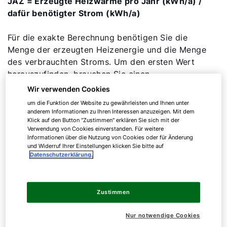
JAZ = Erzeugte Heizwärme pro Jahr (kWh/a) /
dafür benötigter Strom (kWh/a)
Für die exakte Berechnung benötigen Sie die
Menge der erzeugten Heizenergie und die Menge
des verbrauchten Stroms. Um den ersten Wert
herauszufinden, brauchen Sie einen
Wärmemengenzähler, der die Wärmemenge, die
Wir verwenden Cookies
an Heizungs- und Brauchwasser abgegeben
um die Funktion der Website zu gewährleisten und Ihnen unter
wurde, erfasst. Der zweite Wert gibt an, wie viel
anderem Informationen zu Ihren Interessen anzuzeigen. Mit dem
Klick auf den Button "Zustimmen" erklären Sie sich mit der
Strom Ihre Wärmepumpe verbraucht. Da ihr
Verwendung von Cookies einverstanden. Für weitere
Hausstromzähler den gesamten Stromverbrauch
Informationen über die Nutzung von Cookies oder für Änderung
misst, bedarf es neben dem Wärmemengenzähler
und Widerruf Ihrer Einstellungen klicken Sie bitte auf
Datenschutzerklärung.
eines separaten Stromzählers, der lediglich den
Stromverbrauch Ihrer Wärmepumpe aufzeichnet.
Die JAZ können Sie also nur dann ermitteln, wenn
Zustimmen
Wärmemengenzähler und Strommengenzähler für
die Erfassung der Werte vorhanden sind.
Nur notwendige Cookies