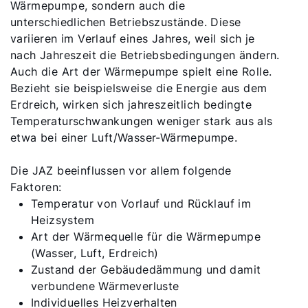
Wärmepumpe, sondern auch die
Service kontaktieren
unterschiedlichen Betriebszustände. Diese
variieren im Verlauf eines Jahres, weil sich je
nach Jahreszeit die Betriebsbedingungen ändern.
Produktberatung
Auch die Art der Wärmepumpe spielt eine Rolle.
Bezieht sie beispielsweise die Energie aus dem
Fachhandwerker finden
Erdreich, wirken sich jahreszeitlich bedingte
Temperaturschwankungen weniger stark aus als
etwa bei einer Luft/Wasser-Wärmepumpe.
Wichtige Links
Die JAZ beeinflussen vor allem folgende
5 Jahre Garantie
Faktoren:
Temperatur von Vorlauf und Rücklauf im
Karriere
Heizsystem
Art der Wärmequelle für die Wärmepumpe
Privatkunden-Downloads
(Wasser, Luft, Erdreich)
Zustand der Gebäudedämmung und damit
verbundene Wärmeverluste
Individuelles Heizverhalten