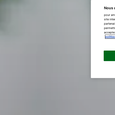
Nous u
pour amé
site int
partenai
permettr
acceptez
politiq