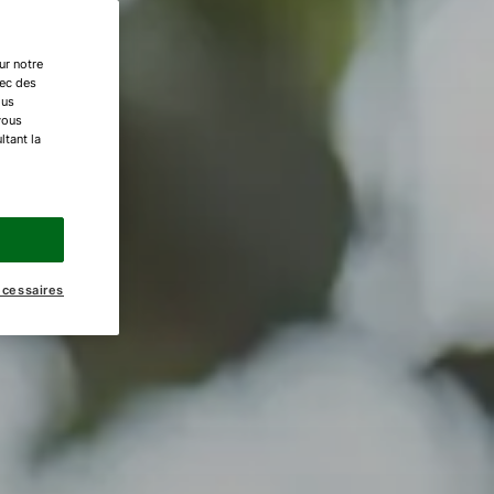
ur notre
vec des
ous
vous
ltant la
écessaires