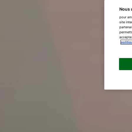
Nous u
pour amé
site int
partenai
permettr
acceptez
politiq