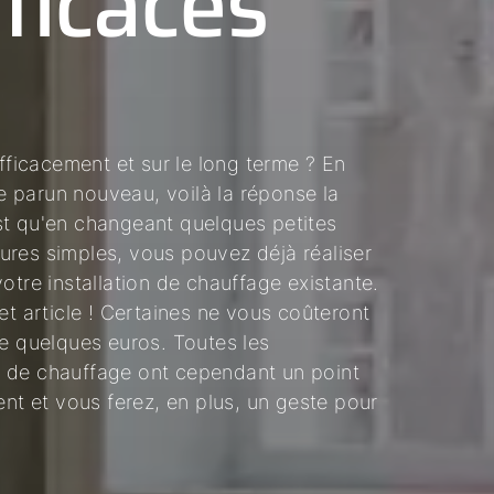
fficaces
icacement et sur le long terme ? En
 parun nouveau, voilà la réponse la
st qu'en changeant quelques petites
ures simples, vous pouvez déjà réaliser
otre installation de chauffage existante.
et article ! Certaines ne vous coûteront
ue quelques euros. Toutes les
s de chauffage ont cependant un point
ent et vous ferez, en plus, un geste pour