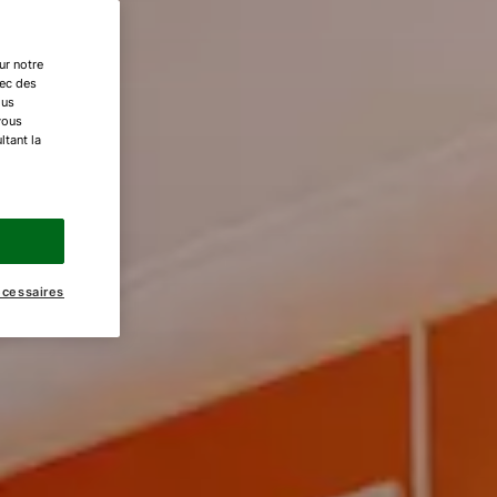
ur notre
vec des
ous
vous
ltant la
écessaires