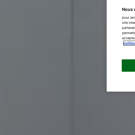
Nous u
pour amé
site int
partenai
permettr
acceptez
politiq