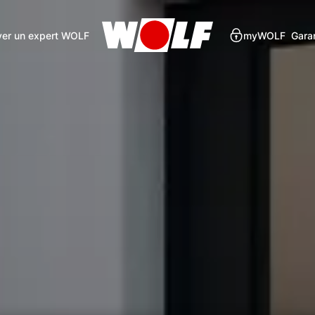
ver un expert WOLF
myWOLF
Gara