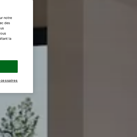
ur notre
vec des
ous
vous
ltant la
écessaires