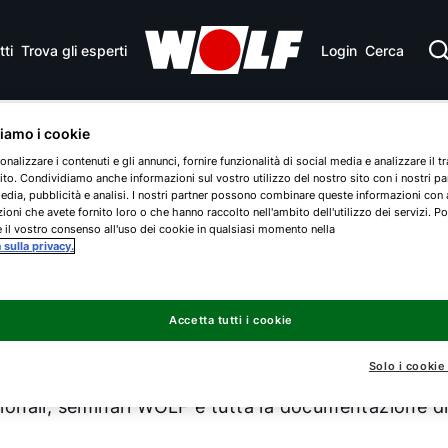
ti
Trova gli esperti
Login
Cerca
ziamo i cookie
onalizzare i contenuti e gli annunci, fornire funzionalità di social media e analizzare il tr
ito. Condividiamo anche informazioni sul vostro utilizzo del nostro sito con i nostri pa
edia, pubblicità e analisi. I nostri partner possono combinare queste informazioni con 
t
ioni che avete fornito loro o che hanno raccolto nell'ambito dell'utilizzo dei servizi. Po
 il vostro consenso all'uso dei cookie in qualsiasi momento nella
a sulla privacy.
Accetta tutti i cookie
e e redditizio. Nel portale myWOLF troverete tutto 
Solo i cookie
stra attività quotidiana con WOLF. Dal catalogo dei
sionali, seminari WOLF e tutta la documentazione dis