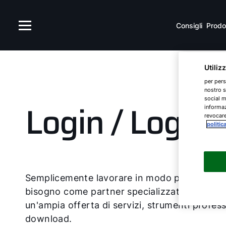
Consigli
Prodot
Utiliz
per pers
nostro s
social m
Login / Logou
informaz
revocare
politic
Semplicemente lavorare in modo più efficient
bisogno come partner specializzato per la vo
un'ampia offerta di servizi, strumenti profes
download.