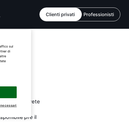
Clienti privati
Professionisti
affico sul
rtner di
altre
tete
ciò di cui avete
 necessari
 prodotti,
ponibile pre il