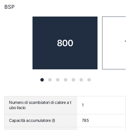
BSP
800
1
Numero di scambiatori di calore a t
1
ubo liscio
Capacità accumulatore (l)
785