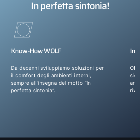
In perfetta sintonia!
Know-How WOLF
Ins
Da decenni sviluppiamo soluzioni per
Off
il comfort degli ambienti interni,
sis
sempre all'insegna del motto “In
arm
perfetta sintonia”.
rivo