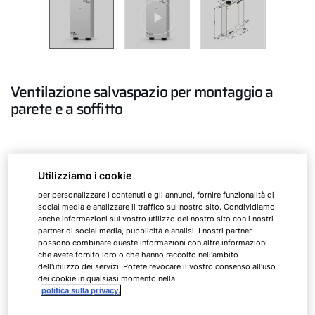
Ventilazione salvaspazio per montaggio a
parete e a soffitto
CWL-F Excellent 150/200/300
Utilizziamo i cookie
per personalizzare i contenuti e gli annunci, fornire funzionalità di
social media e analizzare il traffico sul nostro sito. Condividiamo
CWL-F
150 Excellent
anche informazioni sul vostro utilizzo del nostro sito con i nostri
partner di social media, pubblicità e analisi. I nostri partner
possono combinare queste informazioni con altre informazioni
CWL-F
200 Excellent
che avete fornito loro o che hanno raccolto nell'ambito
dell'utilizzo dei servizi. Potete revocare il vostro consenso all'uso
CWL-F
300 Excellent
dei cookie in qualsiasi momento nella
politica sulla privacy.