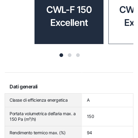
CWL-F 150
CWL
Excellent
Exc
Dati generali
Classe di efficienza energetica
A
Portata volumetrica dell’aria max. a
150
150 Pa (m³/h)
Rendimento termico max. (%)
94