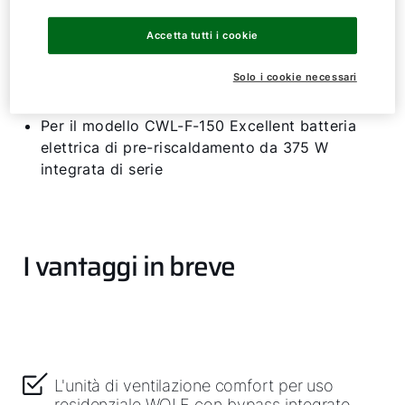
Design piatto e compatto, per montaggio a
Accetta tutti i cookie
muro e a soffitto
Bypass di serie
Solo i cookie necessari
Filtro ISO Coarse 60% (G4), ePM1 50% (F7)
opzionale come accessorio
Per il modello CWL-F-150 Excellent batteria
elettrica di pre-riscaldamento da 375 W
integrata di serie
I vantaggi in breve
L'unità di ventilazione comfort per uso
residenziale WOLF con bypass integrato