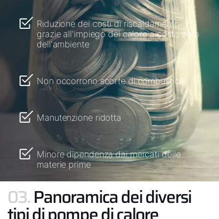
Riduzione dei costi di riscaldamento
grazie all'impiego del calore a costo zero
dell'ambiente
Non occorrono scorte di combustibili
Manutenzione ridotta
Minore dipendenza dai mercati delle
materie prime
03.
Panoramica dei diversi
tipi di pompe di calore