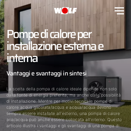
Pompe di calore per
installazione esterna e
interna
Vantaggi e svantaggi in sintesi
La scelta della pompa di calore ideale dipende non solo
dalla fonte di energia preferita, ma anche dalle possibilità
di installazione. Mentre per motivi tecnici le pompe di
calore acqua glicolata/acqua e acqua/acqua devono
sempre essere installate all'esterno, una pompa di calore
aria/acqua può anche essere collocata all'interno. Questo
articolo illustra i vantaggi e gli svantaggi di una pompa di