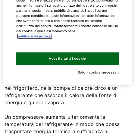
stesso principio di un comune frigorifero.
social media e analizzare il traffico sul nostro sito. Condividiamo
anche informazioni sul vostro utilizzo del nostro sito con i nostri
Prelevano l'energia termica da un lato del
partner di social media, pubblicità e analisi. I nostri partner
sistema e la cedono dall'altro. Anche il frigorifero
possono combinare queste informazioni con altre informazioni
che avete fornito loro o che hanno raccolto nell'ambito
si raffredda solo all'interno e cede l'energia
dell'utilizzo dei servizi. Potete revocare il vostro consenso all'uso
termica all'esterno, solitamente in cucina. Ecco
dei cookie in qualsiasi momento nella
politica sulla privacy.
perché la parte posteriore di un frigorifero è
calda. Se questo principio viene invertito,
l'energia termica dell'ambiente può essere
condotta anche in uno spazio interno - nel caso
Accetta tutti i cookie
della pompa di calore dalla fonte di energia
Solo i cookie necessari
preferita (aria, acqua o terreno) direttamente
all'impianto di riscaldamento dell'edificio. Come
nel frigorifero, nella pompa di calore circola un
refrigerante che assorbe il calore della fonte di
energia e quindi evapora.
Un compressore aumenta ulteriormente la
temperatura del refrigerante in modo che possa
trasportare energia termica a sufficienza al