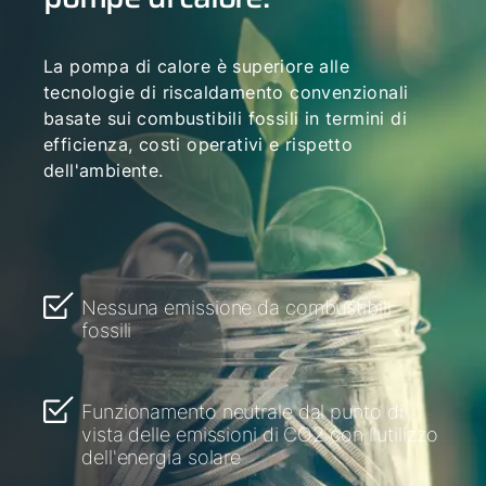
La pompa di calore è superiore alle
tecnologie di riscaldamento convenzionali
basate sui combustibili fossili in termini di
efficienza, costi operativi e rispetto
dell'ambiente.
Nessuna emissione da combustibili
fossili
Funzionamento neutrale dal punto di
vista delle emissioni di CO2 con l'utilizzo
dell'energia solare