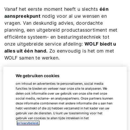
Vanaf het eerste moment heeft u slechts
één
aanspreekpunt
nodig voor al uw wensen en
vragen. Van deskundig advies, doordachte
planning, een uitgebreid productassortiment met
efficiënte systeem- en besturingstechniek tot
onze uitgebreide service afdeling:
WOLF biedt u
alles uit één hand.
Zo eenvoudig is het om met
WOLF samen te werken.
We gebruiken cookies
De gebieden binnen Logistiek en
om inhoud en advertenties te personaliseren, social media
functies te bieden en verkeer naar onze site te analyseren. We
Opslag
delen ook informatie over uw gebruik van onze site met onze
social media, reclame- en analysepartners. Onze partners kunnen
deze informatie combineren met andere informatie die u aan hen
hebt verstrekt of die zij hebben verzameld in het kader van uw
The requirements for logistics and warehouses are
gebruik van de diensten. U kunt uw toestemming voor het
gebruik van cookies te allen tijde intrekken in het
diverse - which is why four sub-segments find their
privacybeleid.
place in our WOLF Ecosystem. Discover solutions