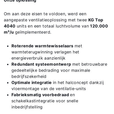
Onze oplossing
Om aan deze eisen te voldoen, werd een
aangepaste ventilatieoplossing met twee
KG Top
4040
units en een totaal luchtvolume van
120.000
m³/u
geïmplementeerd.
Roterende warmtewisselaars
met
warmteterugwinning verlagen het
energieverbruik aanzienlijk
Redundant systeemontwerp
met betrouwbare
gedeeltelijke bedrading voor maximale
bedrijfszekerheid
Optimale integratie
in het halconcept dankzij
vloermontage van de ventilatie-units
Fabrieksmatig voorbedraad
en
schakelkastintegratie voor snelle
inbedrijfstelling