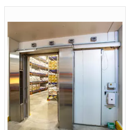
Hallo!
Hoe kunnen wij u helpen?
Contact met het team
Contactformulier
Adresgegevens
Ook interessant?
Downloads