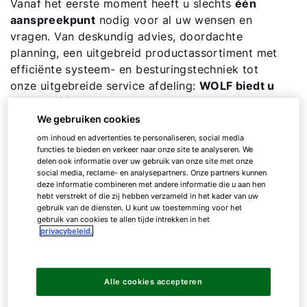
Vanaf het eerste moment heeft u slechts
één
aanspreekpunt
nodig voor al uw wensen en
vragen. Van deskundig advies, doordachte
planning, een uitgebreid productassortiment met
efficiënte systeem- en besturingstechniek tot
onze uitgebreide service afdeling:
WOLF biedt u
alles uit één hand.
Zo eenvoudig is het om met
WOLF samen te werken.
We gebruiken cookies
om inhoud en advertenties te personaliseren, social media
functies te bieden en verkeer naar onze site te analyseren. We
delen ook informatie over uw gebruik van onze site met onze
De gebieden binnen de
social media, reclame- en analysepartners. Onze partners kunnen
deze informatie combineren met andere informatie die u aan hen
onderwijsinstellingen
hebt verstrekt of die zij hebben verzameld in het kader van uw
gebruik van de diensten. U kunt uw toestemming voor het
gebruik van cookies te allen tijde intrekken in het
privacybeleid.
De eisen van onderwijsinstellingen zijn divers -
daarom zijn er drie subsegmenten die hun plaats
vinden in ons WOLF Ecosysteem. Ontdek
Alle cookies accepteren
oplossingen die specifiek op uw project zijn