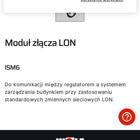
Narzędzia
Zapisz się na szkolenie!
Moduł złącza LON
Przydatne linki
ISM6
Sekcja pobierania
Service App
Do komunikacji między regulatorem a systemem
zarządzania budynkiem przy zastosowaniu
Kontakt
standardowych zmiennych sieciowych LON.
Serwis Portal