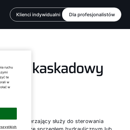
Klienci indywidualni
Dla profesjonalistów
oduł kaskadowy
nia ruchu
aszymi
zyć te
brali w
wołać w
M-2
Moduł rozszerzający służy do sterowania
szystkich
instalacjami ze sprzęgłem hydraulicznym lub