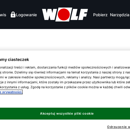
wis
Logowanie
Pobierz
Narzędzia
M
my ciasteczek
nalizacji treści i reklam, dostarczania funkcji mediów społecznościowych i analizowa
j stronie. Dzielimy się również informacjami na temat korzystania z naszej strony z n
ami w zakresie mediów społecznościowych, reklamy i analizy. Nasi partnerzy mogą łąc
je z innymi informacjami, które zostały im przekazane przez użytkownika lub które ze
korzystania z usług. Zgodę na korzystanie z plików cookie można w każdej chwili od
K
ce prywatności.
Akceptuj wszystkie pliki cookie
Odrzucenie w