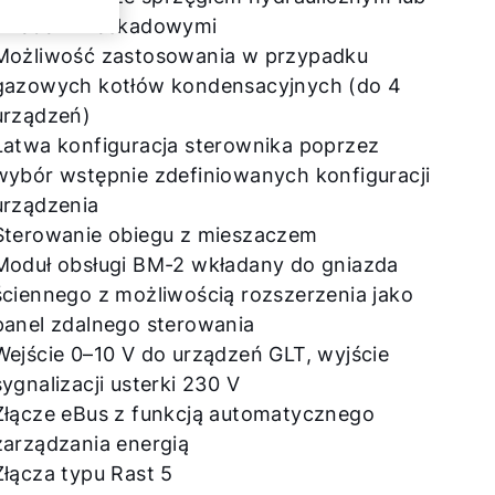
układami kaskadowymi
Możliwość zastosowania w przypadku
gazowych kotłów kondensacyjnych (do 4
urządzeń)
Łatwa konfiguracja sterownika poprzez
wybór wstępnie zdefiniowanych konfiguracji
urządzenia
Sterowanie obiegu z mieszaczem
Moduł obsługi BM-2 wkładany do gniazda
ściennego z możliwością rozszerzenia jako
panel zdalnego sterowania
Wejście 0–10 V do urządzeń GLT, wyjście
sygnalizacji usterki 230 V
Złącze eBus z funkcją automatycznego
zarządzania energią
Złącza typu Rast 5