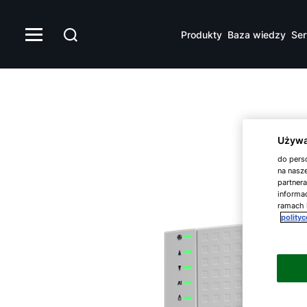
Produkty
Baza wiedzy
Ser
Używa
do perso
na nasze
partner
informac
ramach 
polity