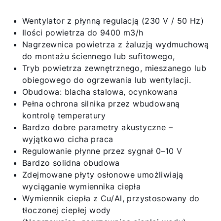
Sekcja pobierania
Wentylator z płynną regulacją (230 V / 50 Hz)
Service App
Ilości powietrza do 9400 m3/h
Nagrzewnica powietrza z żaluzją wydmuchową
Kontakt
do montażu ściennego lub sufitowego,
Serwis Portal
Tryb powietrza zewnętrznego, mieszanego lub
obiegowego do ogrzewania lub wentylacji.
Obudowa: blacha stalowa, ocynkowana
Pełna ochrona silnika przez wbudowaną
kontrolę temperatury
Bardzo dobre parametry akustyczne –
wyjątkowo cicha praca
Regulowanie płynne przez sygnał 0–10 V
Bardzo solidna obudowa
Zdejmowane płyty osłonowe umożliwiają
wyciąganie wymiennika ciepła
Wymiennik ciepła z Cu/Al, przystosowany do
tłoczonej ciepłej wody