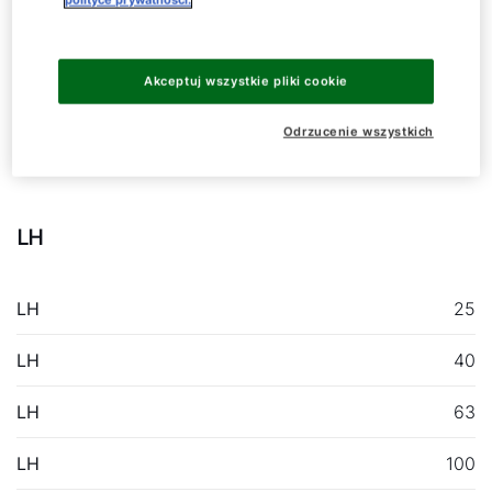
Akceptuj wszystkie pliki cookie
Cześć!
Odrzucenie wszystkich
Nagrzewnica powietrza
Jak możemy Ci pomóc?
LH
Serwis
Narzędzia
LH
25
LH
40
Zapisz się na szkolenie!
LH
63
Przydatne linki
LH
100