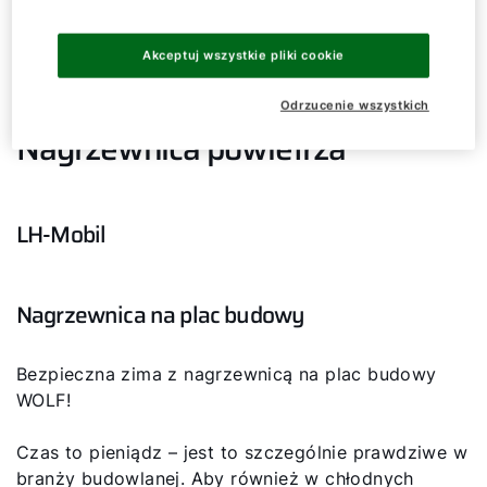
Akceptuj wszystkie pliki cookie
Cześć!
Odrzucenie wszystkich
Jak możemy Ci pomóc?
Nagrzewnica powietrza
Serwis
LH-Mobil
Narzędzia
Nagrzewnica na plac budowy
Zapisz się na szkolenie!
Bezpieczna zima z nagrzewnicą na plac budowy
Przydatne linki
WOLF!
Czas to pieniądz – jest to szczególnie prawdziwe w
Sekcja pobierania
branży budowlanej. Aby również w chłodnych