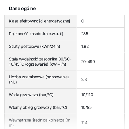
Dane ogólne
Klasa efektywności energetycznej
C
Pojemność zasobnika c.w.u. (l)
285
Straty postojowe (kWh/24 h)
1,92
Stała wydajność zasobnika 80/60-
20-490
10/45°C (ogrzewanie) (kW – l/h)
Liczba znamionowa (ogrzewanie)
2.3
(NL)
Woda grzewcza (bar/°C)
10/110
Wtórny obieg grzewczy (bar/°C)
10/95
Wewnętrzna średnica kołnierza (m
114
m)