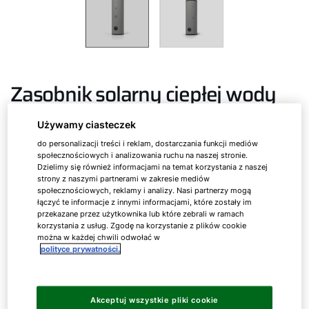
Zasobnik solarny ciepłej wody
użytkowej
Używamy ciasteczek
do personalizacji treści i reklam, dostarczania funkcji mediów
społecznościowych i analizowania ruchu na naszej stronie.
SEM-1/2
Dzielimy się również informacjami na temat korzystania z naszej
strony z naszymi partnerami w zakresie mediów
społecznościowych, reklamy i analizy. Nasi partnerzy mogą
łączyć te informacje z innymi informacjami, które zostały im
Zasobnik solarny ciepłej wody wykonany ze stali z
przekazane przez użytkownika lub które zebrali w ramach
podwójną warstwą emaliowaną i 2 gładkorurowymi
korzystania z usług. Zgodę na korzystanie z plików cookie
można w każdej chwili odwołać w
wymiennikami ciepła
polityce prywatności.
SEM-1
500
Akceptuj wszystkie pliki cookie