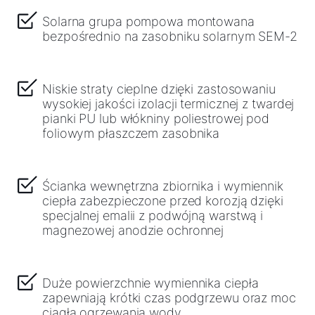
Solarna grupa pompowa montowana
Serwis
bezpośrednio na zasobniku solarnym SEM-2
Narzędzia
Niskie straty cieplne dzięki zastosowaniu
wysokiej jakości izolacji termicznej z twardej
Zapisz się na szkolenie!
pianki PU lub włókniny poliestrowej pod
foliowym płaszczem zasobnika
Przydatne linki
Ścianka wewnętrzna zbiornika i wymiennik
ciepła zabezpieczone przed korozją dzięki
Sekcja pobierania
specjalnej emalii z podwójną warstwą i
magnezowej anodzie ochronnej
Service App
Kontakt
Duże powierzchnie wymiennika ciepła
Serwis Portal
zapewniają krótki czas podgrzewu oraz moc
ciągłą ogrzewania wody