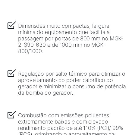
Ligações importantes
Downloads
Dimensões muito compactas, largura
mínima do equipamento que facilita a
Service App
passagem por portas de 800 mm no MGK-
2-390-630 e de 1000 mm no MGK-
800/1000.
Regulação por salto térmico para otimizar o
aproveitamento do poder calorífico do
gerador e minimizar o consumo de potência
da bomba do gerador.
Combustão com emissões poluentes
extremamente baixas e com elevado
rendimento padrão de até 110% (PCI)/ 99%
(PCS), otimizando o aproveitamento da