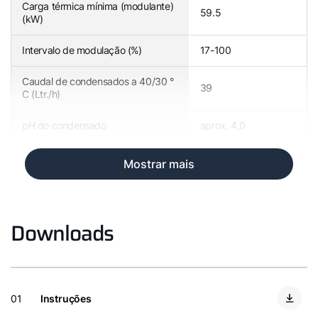
Carga térmica mínima (modulante)
59.5
(kW)
Intervalo de modulação (%)
17-100
Caudal de condensados a 40/30 °
39
C (Ltr./h)
pH do condensado
aprox. 4,0
Mostrar mais
Downloads
01
Instruções