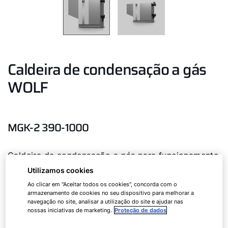
Caldeira de condensação a gás
WOLF
MGK-2 390-1000
Caldeira de condensação a gás para funcionamento
de condensação e produção de AQS para gás
Utilizamos cookies
natural H e GLP (até 1000 kW)
Ao clicar em "Aceitar todos os cookies", concorda com o
armazenamento de cookies no seu dispositivo para melhorar a
navegação no site, analisar a utilização do site e ajudar nas
nossas iniciativas de marketing.
Proteção de dados
MGK-2
390