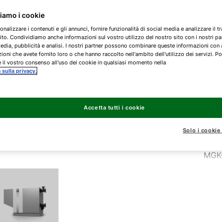
ziamo i cookie
Cald
onalizzare i contenuti e gli annunci, fornire funzionalità di social media e analizzare il tr
ito. Condividiamo anche informazioni sul vostro utilizzo del nostro sito con i nostri pa
risc
edia, pubblicità e analisi. I nostri partner possono combinare queste informazioni con 
sani
ioni che avete fornito loro o che hanno raccolto nell'ambito dell'utilizzo dei servizi. Po
 il vostro consenso all'uso dei cookie in qualsiasi momento nella
a sulla privacy.
MGK
MGK
Accetta tutti i cookie
Solo i cookie
MGK
MGK