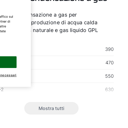
aia a condensazione a gas per
affico sul
rtner di
aldamento e produzione di acqua calda
altre
taria per gas naturale e gas liquido GPL
tete
-2
390
-2
470
 necessari
-2
550
-2
630
Mostra tutti