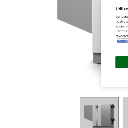
Utiliz
per pers
nostro s
social m
informaz
revocare
politic