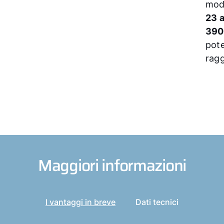
mod
23 
390
pot
ragg
Maggiori informazioni
I vantaggi in breve
Dati tecnici