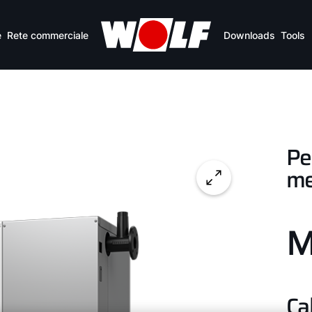
e
Rete commerciale
Downloads
Tools
Pe
me
M
Ca