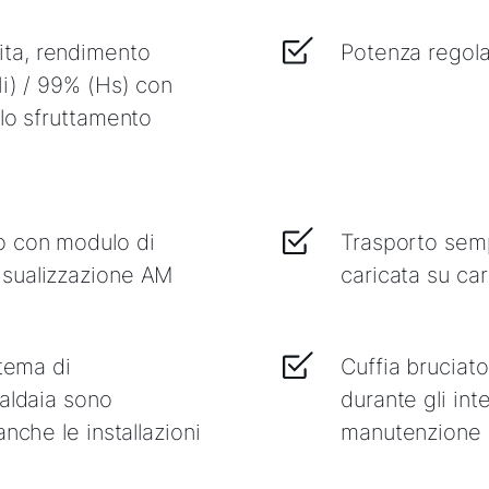
ta, rendimento
Potenza regol
Hi) / 99% (Hs) con
 lo sfruttamento
o con modulo di
Trasporto sempl
isualizzazione AM
caricata su car
stema di
Cuffia bruciato
caldaia sono
durante gli int
nche le installazioni
manutenzione