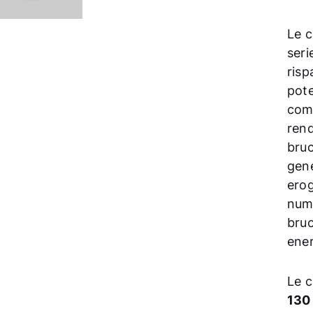
Le c
seri
ris
pote
com
rend
bruc
gene
erog
nume
bruc
ener
Le 
130