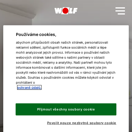
Používáme cookies,
abychom přizpůsobili obsah našich stránek, personalizovali
reklamní sdělení, zpřístupnili funkce sociálních médií a lépe
Plynové kondenzační kotle
mohli analyzovat jejich provoz. Informace o používání našich
webových stránek také sdílíme s našimi partnery v oblasti
sociálních médií, reklamy a analytiky. Naši partneři mohou tyto
Řada CGB-2
informace kombinovat s dalšími informacemi, které jste jim
poskytli nebo které nashromáždili od vás v rámci využívání jejich
Dobrý den!
služeb. Souhlas s používáním cookies můžete kdykoli odvolat v
prohlášení o
Řada CGB-2 od společnosti WOLF pokrývá celé spektrum
ochraně údajů.
Jak vám můžeme pomoct?
plynových kondenzačních kotlů od čistě plynového
vytápění přes kombinované kotle až po modely
s integrovaným zásobníkem teplé vody.
Kontaktní formulář
Přijmout všechny soubory cookie
Povolit pouze nezbytné soubory cookie
Kontakty a pobočky