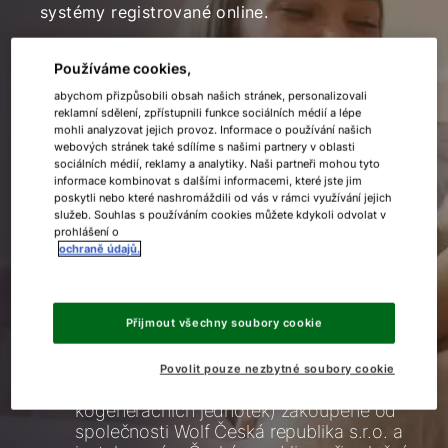
systémy registrované online.
Užívejte si tuto novou kvalitu života a
Používáme cookies,
zaregistrujte se zdarma pro naši pětiletou
abychom přizpůsobili obsah našich stránek, personalizovali
záruku.
reklamní sdělení, zpřístupnili funkce sociálních médií a lépe
mohli analyzovat jejich provoz. Informace o používání našich
webových stránek také sdílíme s našimi partnery v oblasti
Nejdůležitější informace
sociálních médií, reklamy a analytiky. Naši partneři mohou tyto
informace kombinovat s dalšími informacemi, které jste jim
najdete zde:
poskytli nebo které nashromáždili od vás v rámci využívání jejich
služeb. Souhlas s používáním cookies můžete kdykoli odvolat v
prohlášení o
ochraně údajů.
Přijmout všechny soubory cookie
5 letá prodloužená záruka na všechny
plynové topné systémy, tepelná
čerpadla, větrací systémy obytných
Povolit pouze nezbytné soubory cookie
prostor (s výjimkou bytových stanic a
kogeneračních jednotek) zakoupené od
společnosti Wolf Česká republika s.r.o. a