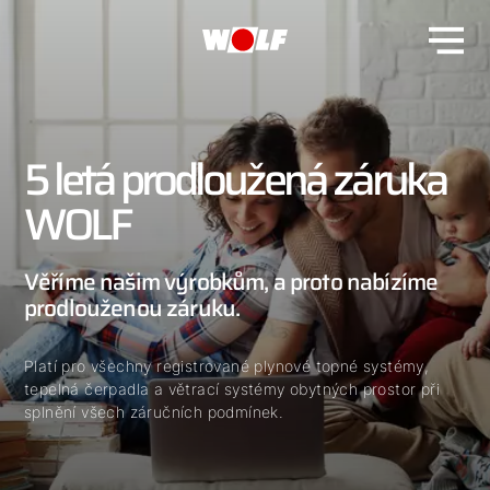
5 letá prodloužená záruka
WOLF
Věříme našim výrobkům, a proto nabízíme
prodlouženou záruku.
Platí pro všechny registrované plynové topné systémy,
tepelná čerpadla a větrací systémy obytných prostor při
splnění všech záručních podmínek.