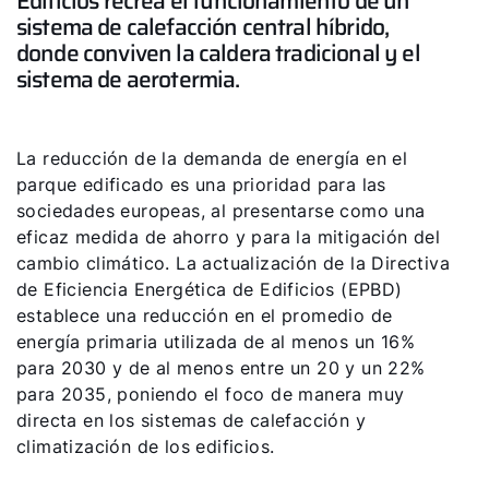
Edificios recrea el funcionamiento de un
sistema de calefacción central híbrido,
donde conviven la caldera tradicional y el
sistema de aerotermia.
¡Hola!
La reducción de la demanda de energía en el
parque edificado es una prioridad para las
¿Cómo podemos ayudarte?
sociedades europeas, al presentarse como una
eficaz medida de ahorro y para la mitigación del
cambio climático. La actualización de la Directiva
Contacto de servicio
de Eficiencia Energética de Edificios (EPBD)
establece una reducción en el promedio de
Línea de atención al cliente
energía primaria utilizada de al menos un 16%
para 2030 y de al menos entre un 20 y un 22%
para 2035, poniendo el foco de manera muy
Encontrar a tu experto
directa en los sistemas de calefacción y
climatización de los edificios.
Links importantes