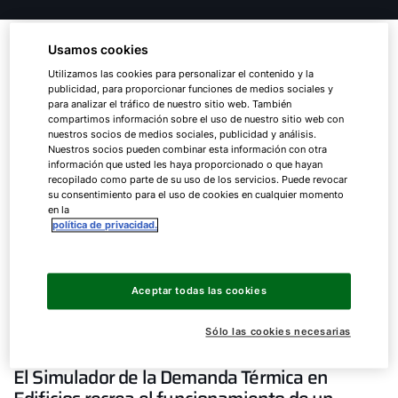
WOLF desarrolla dos
Usamos cookies
herramientas para contribuir a
Utilizamos las cookies para personalizar el contenido y la
publicidad, para proporcionar funciones de medios sociales y
la descarbonización de la
para analizar el tráfico de nuestro sitio web. También
compartimos información sobre el uso de nuestro sitio web con
nuestros socios de medios sociales, publicidad y análisis.
calefacción colectiva con
Nuestros socios pueden combinar esta información con otra
información que usted les haya proporcionado o que hayan
sistemas de aerotermia
recopilado como parte de su uso de los servicios. Puede revocar
su consentimiento para el uso de cookies en cualquier momento
en la
La herramienta de Análisis Energético de
política de privacidad.
ACS permite realizar un correcto
dimensionado de una instalación híbrida
con bomba de calor para la producción de
Aceptar todas las cookies
ACS, cubriendo hasta un 100% de la
demanda.
Sólo las cookies necesarias
El Simulador de la Demanda Térmica en