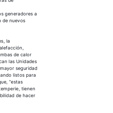
ras de
pos generadores a
ón de nuevos
s, la
alefacción,
bombas de calor
can las Unidades
a mayor seguridad
tando listos para
gue, “estas
temperie, tienen
bilidad de hacer