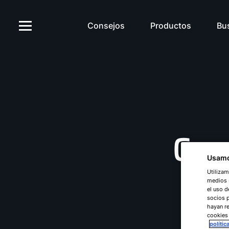
Consejos
Productos
Bu
Com
Usamo
Utilizam
medios s
el uso d
socios 
hayan re
cookies
polític