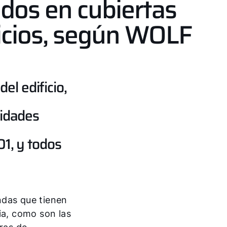
idos en cubiertas
ficios, según WOLF
el edificio,
nidades
1, y todos
ndas que tienen
ia, como son las