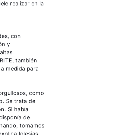
le realizar en la
tes, con
ón y
altas
 RITE, también
 a medida para
¡Hola!
 orgullosos, como
¿Cómo podemos ayudarte?
o. Se trata de
n. Si había
Contacto de servicio
 disponía de
ionando, tomamos
Línea de atención al cliente
xplica Iglesias.