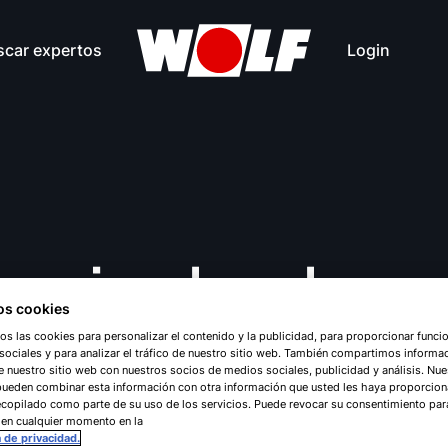
scar expertos
Login
unicados de pr
s cookies
os las cookies para personalizar el contenido y la publicidad, para proporcionar funci
ociales y para analizar el tráfico de nuestro sitio web. También compartimos informa
Junio 2024
e nuestro sitio web con nuestros socios de medios sociales, publicidad y análisis. Nue
pueden combinar esta información con otra información que usted les haya proporcio
copilado como parte de su uso de los servicios. Puede revocar su consentimiento par
 en cualquier momento en la
a de privacidad.