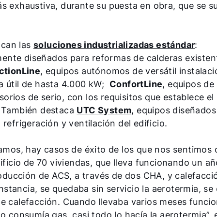
s exhaustiva, durante su puesta en obra, que se sue
.
acan las
soluciones industrializadas estándar
:
ente diseñados para reformas de calderas existen
ctionLine
, equipos autónomos de versátil instalaci
a útil de hasta 4.000 kW;
ConfortLine
, equipos de 
rios de serio, con los requisitos que establece el
W. También destaca
UTC System
, equipos diseñados
efrigeración y ventilación del edificio.
camos, hay casos de éxito de los que nos sentimos
ificio de 70 viviendas, que lleva funcionando un añ
roducción de ACS, a través de dos CHA, y calefacció
tancia, se quedaba sin servicio la aerotermia, se
 de calefacción. Cuando llevaba varios meses func
o consumía gas, casi todo lo hacía la aerotermia”, e