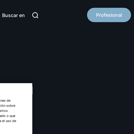
Profesional
Buscar en
ensa
ones de
ción sobre
stros
nado o que
a el uso de