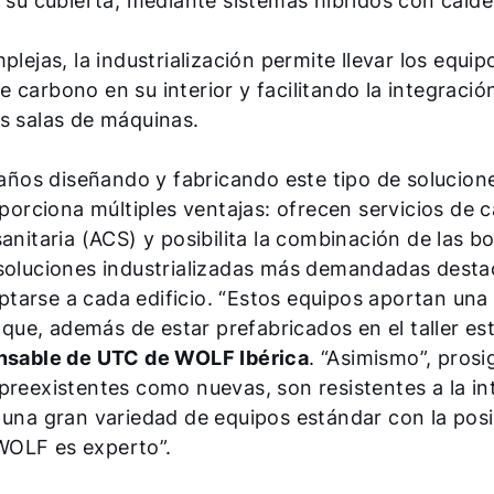
n su cubierta, mediante sistemas híbridos con calde
plejas, la industrialización permite llevar los equi
 de carbono en su interior y facilitando la integraci
s salas de máquinas.
años diseñando y fabricando este tipo de solucione
oporciona múltiples ventajas: ofrecen servicios de c
anitaria (ACS) y posibilita la combinación de las 
 soluciones industrializadas más demandadas desta
tarse a cada edificio. “Estos equipos aportan un
loque, además de estar prefabricados en el taller es
onsable de UTC de WOLF Ibérica
. “Asimismo”, prosi
preexistentes como nuevas, son resistentes a la in
 una gran variedad de equipos estándar con la posi
WOLF es experto”.