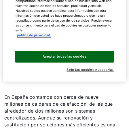
compartimos información sobre el uso de nuestro sitio web con
La hibridación de sistemas de aerotermia
nuestros socios de medios sociales, publicidad y análisis.
Nuestros socios pueden combinar esta información con otra
con calefacción central permite abordar la
información que usted les haya proporcionado o que hayan
transición energética de manera flexible
recopilado como parte de su uso de los servicios. Puede revocar
para los propietarios y con importantes
su consentimiento para el uso de cookies en cualquier momento
en la
ahorros que se perciben desde el inicio.
política de privacidad.
Entre las principales conclusiones, destaca
la necesidad de realizar un “trabajo
Aceptar todas las cookies
conjunto, en el que todos los actores remen
en la misma dirección”, como afirmaban
Sólo las cookies necesarias
desde Agremia.
En España contamos con cerca de nueve
millones de calderas de calefacción, de las que
alrededor de dos millones son sistemas
centralizados. Aunque su renovación y
sustitución por soluciones más eficientes es una