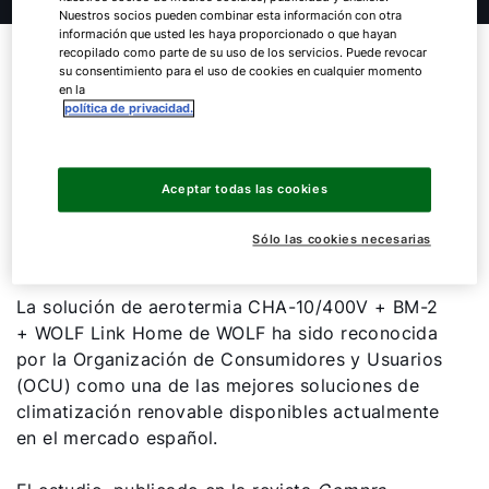
Nuestros socios pueden combinar esta información con otra
información que usted les haya proporcionado o que hayan
WOLF entra en el Top 2 de la
recopilado como parte de su uso de los servicios. Puede revocar
su consentimiento para el uso de cookies en cualquier momento
OCU con su solución de
en la
política de privacidad.
aerotermia CHA-10/400V:
máximo rendimiento y
Aceptar todas las cookies
tecnología alemana
Sólo las cookies necesarias
¡Hola!
La solución de aerotermia CHA-10/400V + BM-2
+ WOLF Link Home de WOLF ha sido reconocida
por la Organización de Consumidores y Usuarios
¿Cómo podemos ayudarte?
(OCU) como una de las mejores soluciones de
climatización renovable disponibles actualmente
Contacto de servicio
en el mercado español.