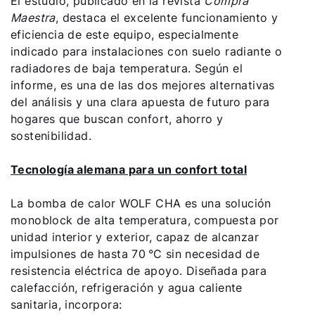
Línea de atención al cliente
El estudio, publicado en la revista
Compra
Maestra
, destaca el excelente funcionamiento y
eficiencia de este equipo, especialmente
Encontrar a tu experto
indicado para instalaciones con suelo radiante o
radiadores de baja temperatura. Según el
informe, es una de las dos mejores alternativas
Links importantes
del análisis y una clara apuesta de futuro para
hogares que buscan confort, ahorro y
Carrera profesional
sostenibilidad.
Sustentabilidad
Tecnología alemana para un confort total
La bomba de calor WOLF CHA es una solución
monoblock de alta temperatura, compuesta por
unidad interior y exterior, capaz de alcanzar
impulsiones de hasta 70 °C sin necesidad de
resistencia eléctrica de apoyo. Diseñada para
calefacción, refrigeración y agua caliente
sanitaria, incorpora: