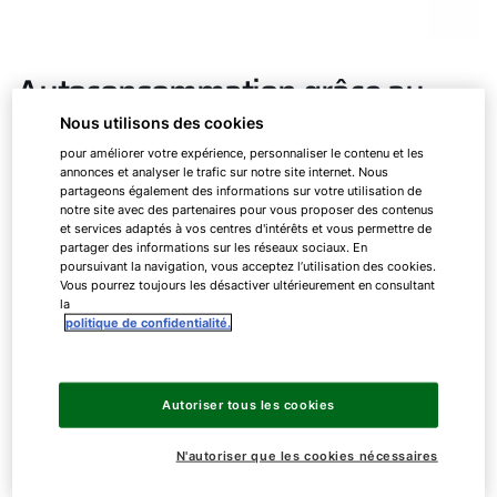
Autoconsommation grâce au
photovoltaïque : ce qu’il faut
Nous utilisons des cookies
savoir avant l’installation
pour améliorer votre expérience, personnaliser le contenu et les
annonces et analyser le trafic sur notre site internet. Nous
partageons également des informations sur votre utilisation de
notre site avec des partenaires pour vous proposer des contenus
Avant de faire installer un système
et services adaptés à vos centres d'intérêts et vous permettre de
partager des informations sur les réseaux sociaux. En
photovoltaïque, vous devez tenir compte des
poursuivant la navigation, vous acceptez l’utilisation des cookies.
points suivants :
Vous pourrez toujours les désactiver ultérieurement en consultant
la
politique de confidentialité.
Assurez-vous que votre toit soit adapté à
l’installation de capteurs photovoltaïques, car
tous les toits ne peuvent pas accueillir des
Autoriser tous les cookies
panneaux solaires. Il faut que la surface,
l’orientation, l’inclinaison soit suffisantes et
N'autoriser que les cookies nécessaires
qu’aucun obstacle (arbres, bâtiments,
cheminées, etc.) n’obstrue le rayonnement.