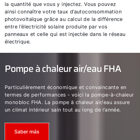
la quantité que vous y injectez. Vous pouvez
ainsi connaître votre taux d’autoconsommation
photovoltaïque grâce au calcul de la différence
entre l’électricité solaire produite par vos
panneaux et celle qui est injectée dans le réseau
électrique.
Pompe à chaleur air/eau FHA
Bonjour !
Particulièrement économique et convaincante en
Comment pouvons-nous vous aider ?
termes de performances - voici la pompe-à-chaleur
monobloc FHA. La pompe à chaleur air/eau assure
un climat intérieur sain tout au long de l’année.
Assistance commerciale
Pompe a chaleur FHA
Saber más