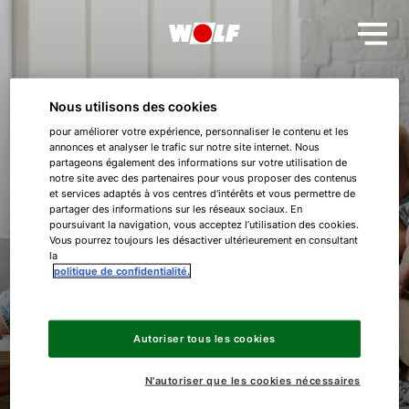
Nous utilisons des cookies
pour améliorer votre expérience, personnaliser le contenu et les
annonces et analyser le trafic sur notre site internet. Nous
partageons également des informations sur votre utilisation de
Merci beaucoup !
notre site avec des partenaires pour vous proposer des contenus
et services adaptés à vos centres d'intérêts et vous permettre de
partager des informations sur les réseaux sociaux. En
poursuivant la navigation, vous acceptez l’utilisation des cookies.
Bonjour !
Vous pourrez toujours les désactiver ultérieurement en consultant
Vous avez enregistré avec succès votre appareil WOLF
la
pour la garantie de 5 ans.
politique de confidentialité.
Comment pouvons-nous vous aider ?
Assistance commerciale
Autoriser tous les cookies
N'autoriser que les cookies nécessaires
Pompe a chaleur FHA