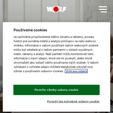
Používame cookies
Ďakujeme za registráciu!
na optimálne prispôsobenie nášho obsahu a reklamy, ponuky
funkcií pre sociálne médiá a analýzu prístupov na našu webovú
stránku. Informácie o vašom používaní našich webových stránok
Vaše zariadenie WOLF bolo úspešne zaregistrované v
môžu byť zdieľané aj s našimi partnermi v oblasti sociálnych
médií, reklamy a analýz. Naši partneri môžu kombinovať tieto
rámci predĺženej 5 ročnej záruky WOLF.
informácie s inými údajmi, ktoré ste im poskytli, alebo ktoré
zhromaždili ako súčasť vášho používania iných služieb. V našom
Dobrý deň!
vyhlásení o ochrane údajov môžete kedykoľvek odvolať svoj
súhlas s používaním súborov cookies.
Ochrana údajov
Ako vám môžeme pomôcť?
Späť na hlavnú stránku
Povoľte všetky súbory cookie
Kontaktný formulár
5 ročná záruka WOLF
Povoliť iba potrebné súbory cookie
Kontakty