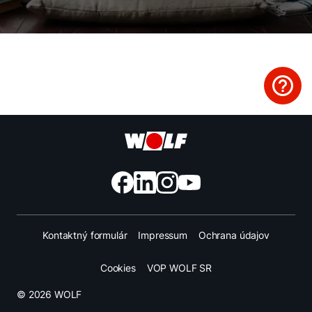
Nájdite si odborníka
Dôležité odkazy
Obchodný tím
Kariéra
5-ročná záruka
Dotácie
Kontaktný formulár
Impressum
Ochrana údajov
Cookies
VOP WOLF SR
© 2026 WOLF