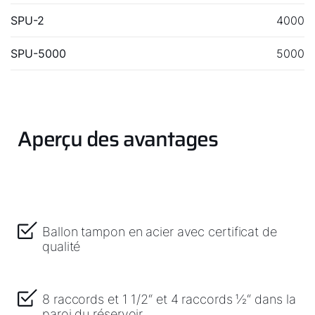
Bonjour !
SPU-2
4000
Comment pouvons-nous vous aider ?
SPU-5000
5000
Assistance commerciale
Assistance technique
Aperçu des avantages
Administration des ventes
Liens rapides
Ballon tampon en acier avec certificat de
WOLF Service App
qualité
Formulaire de contact
8 raccords et 1 1/2“ et 4 raccords ½“ dans la
Garantie 5 ans
paroi du réservoir