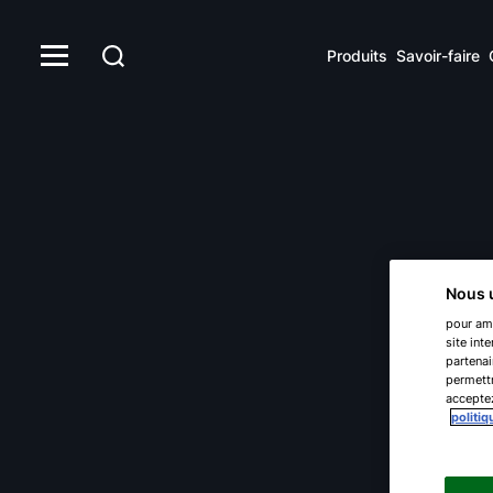
Produits
Savoir-faire
Nous u
pour amé
site int
partenai
permettr
acceptez
politiq