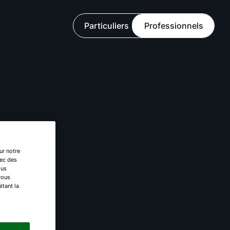
Particuliers
Professionnels
F
ur notre
vec des
ous
vous
ltant la