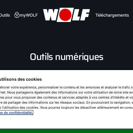
Outils
myWOLF
Téléchargements
Outils numériques
Navigateur BIM WOL
tilisons des cookies
liorer votre expérience, personnaliser le contenu et les annonces et analyser le trafic s
ernet. Nous partageons également des informations sur votre utilisation de notre site a
res pour vous proposer des contenus et services adaptés à vos centres d'intérêts et v
Traitement d'air (navigateur CAD)
e de partager des informations sur les réseaux sociaux. En poursuivant la navigation, 
 l’utilisation des cookies. Vous pourrez toujours les désactiver ultérieurement en consu
ue de confidentialité.