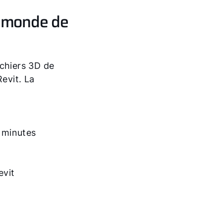
e monde de
ichiers 3D de
evit. La
2 minutes
evit