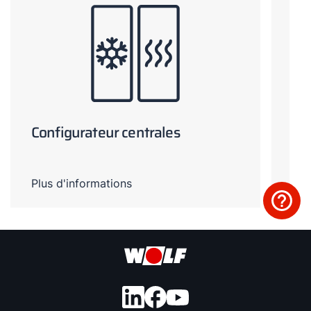
Configurateur centrales
Na
Plus d'informations
Plu