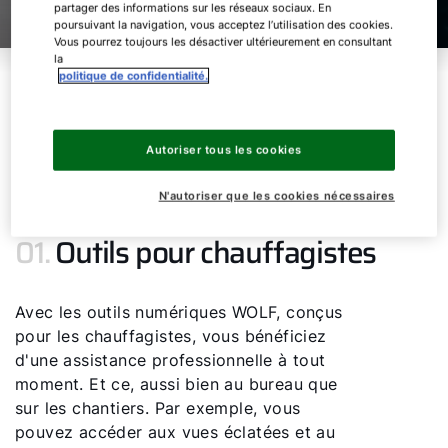
partager des informations sur les réseaux sociaux. En
poursuivant la navigation, vous acceptez l’utilisation des cookies.
Vous pourrez toujours les désactiver ultérieurement en consultant
la
Sommaire
politique de confidentialité.
01.
Outils pour chauffagistes
Autoriser tous les cookies
02.
Outils pour bureaux d'études
N'autoriser que les cookies nécessaires
01.
Outils pour chauffagistes
Bonjour !
Avec les outils numériques WOLF, conçus
Comment pouvons-nous vous aider ?
pour les chauffagistes, vous bénéficiez
d'une assistance professionnelle à tout
Assistance commerciale
moment. Et ce, aussi bien au bureau que
sur les chantiers. Par exemple, vous
Assistance technique
pouvez accéder aux vues éclatées et au