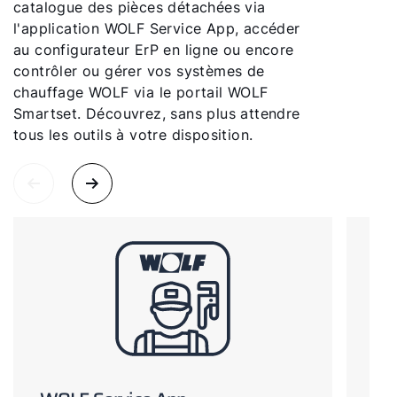
catalogue des pièces détachées via
l'application WOLF Service App, accéder
Administration des ventes
au configurateur ErP en ligne ou encore
contrôler ou gérer vos systèmes de
chauffage WOLF via le portail WOLF
Liens rapides
Smartset. Découvrez, sans plus attendre
tous les outils à votre disposition.
WOLF Service App
Formulaire de contact
Garantie 5 ans