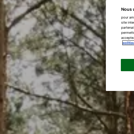
Nous u
pour amé
site int
partenai
permettr
acceptez
politiq