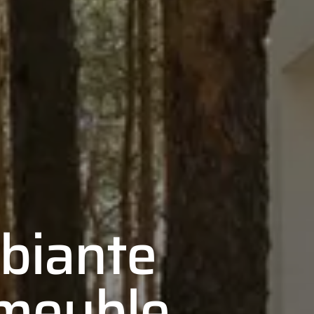
biante
mmeuble