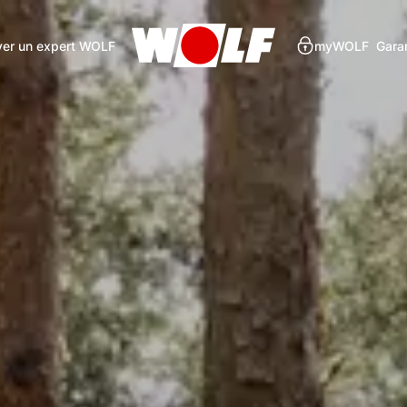
ver un expert WOLF
myWOLF
Gara