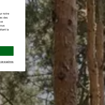
ur notre
vec des
ous
vous
ltant la
écessaires