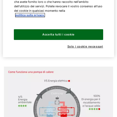
che avete fornito loro o che hanno raccolto nell'ambito
funzionare, l’apparecchio ha solo bisogno di energia
dell'utilizzo dei servizi. Potete revocare il vostro consenso all'uso
elettrica. Il consumo di energia elettrica di una
dei cookie in qualsiasi momento nella
politica sulla privacy.
pompa di calore è contenuto. In combinazione con
un impianto fotovoltaico è possibile generare
autonomamente almeno una parte dell’energia
elettrica e risparmiare sui costi. In alternativa
Accetta tutti i cookie
l’energia elettrica può essere acquistata a tariffe più
Solo i cookie necessari
vantaggiose.