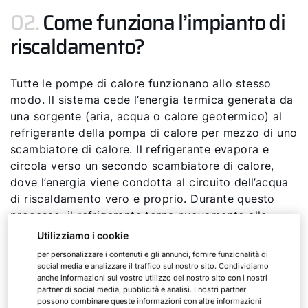
02.
Come funziona l’impianto di
riscaldamento?
Tutte le pompe di calore funzionano allo stesso
modo. Il sistema cede l’energia termica generata da
una sorgente (aria, acqua o calore geotermico) al
refrigerante della pompa di calore per mezzo di uno
scambiatore di calore. Il refrigerante evapora e
circola verso un secondo scambiatore di calore,
dove l’energia viene condotta al circuito dell’acqua
di riscaldamento vero e proprio. Durante questo
processo, il refrigerante torna nuovamente allo
stato liquido e ritorna verso il primo scambiatore di
Utilizziamo i cookie
calore. Quindi il ciclo ricomincia. Per scoprire tutti i
per personalizzare i contenuti e gli annunci, fornire funzionalità di
dettagli,
clicca qui
.
social media e analizzare il traffico sul nostro sito. Condividiamo
anche informazioni sul vostro utilizzo del nostro sito con i nostri
partner di social media, pubblicità e analisi. I nostri partner
L’energia che proviene dall’ambiente è gratuita. Per
possono combinare queste informazioni con altre informazioni