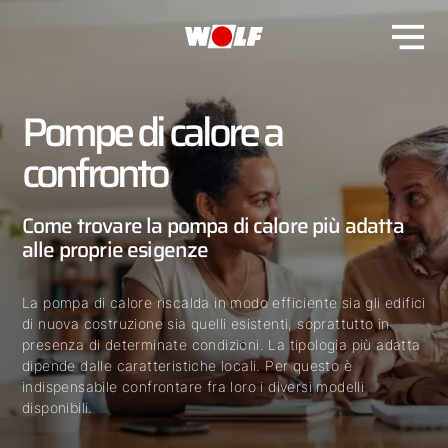
Pompe di calore a
confronto
Come trovare la pompa di calore più adatta
alle proprie esigenze
La pompa di calore riscalda in modo efficiente sia gli edifici
di nuova costruzione sia quelli esistenti, soprattutto in
presenza di determinate condizioni. La tipologia più adatta
dipende dalle caratteristiche locali. Per questo è
indispensabile confrontare fra loro i diversi modelli
disponibili.