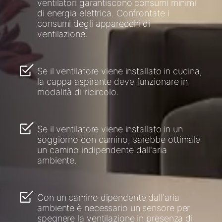
ventilatori garantiscono consumi minimi
di energia elettrica. Confrontate i
consumi degli apparecchi di
ventilazione.
Se il ventilatore viene installato in cucina,
la cappa aspirante deve funzionare in
modalità di ricircolo.
Se il ventilatore viene installato in un
soggiorno con camino, sarebbe ottimale
un camino indipendente dall'aria
ambiente.
Con un camino dipendente dall'aria
ambiente è necessario un sensore per
spegnere la ventilazione in presenza di