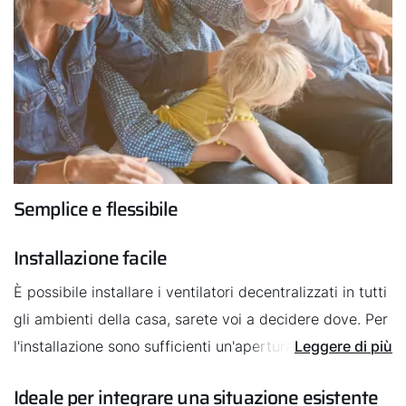
Semplice e flessibile
Installazione facile
È possibile installare i ventilatori decentralizzati in tutti
gli ambienti della casa, sarete voi a decidere dove. Per
l'installazione sono sufficienti un'apertura nella parete e
Leggere di più
un allacciamento elettrico. Con un apparecchio di
Ideale per integrare una situazione esistente
ventilazione decentralizzato non dovrete neppure