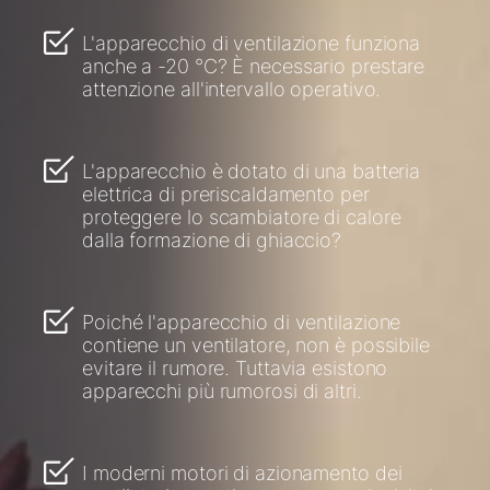
L'apparecchio di ventilazione funziona
anche a -20 °C? È necessario prestare
attenzione all'intervallo operativo.
L'apparecchio è dotato di una batteria
elettrica di preriscaldamento per
proteggere lo scambiatore di calore
dalla formazione di ghiaccio?
Poiché l'apparecchio di ventilazione
contiene un ventilatore, non è possibile
evitare il rumore. Tuttavia esistono
apparecchi più rumorosi di altri.
I moderni motori di azionamento dei