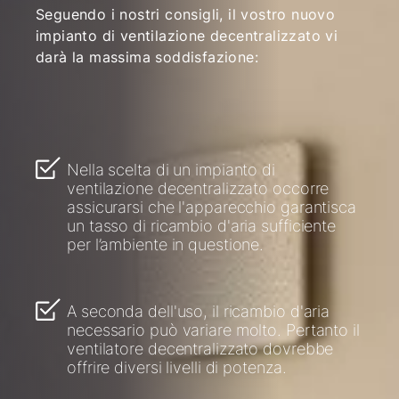
Seguendo i nostri consigli, il vostro nuovo
impianto di ventilazione decentralizzato vi
darà la massima soddisfazione:
Nella scelta di un impianto di
ventilazione decentralizzato occorre
assicurarsi che l'apparecchio garantisca
un tasso di ricambio d'aria sufficiente
per l’ambiente in questione.
A seconda dell'uso, il ricambio d'aria
necessario può variare molto. Pertanto il
ventilatore decentralizzato dovrebbe
offrire diversi livelli di potenza.