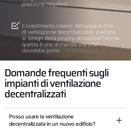
pressione negativa.
Il rivestimento interno dell'apparecchio
di ventilazione decentralizzato si adatta
al design della propria abitazione? Anche
questa è una domanda che ci si
dovrebbe porre.
Domande frequenti sugli
impianti di ventilazione
decentralizzati
Posso usare la ventilazione
decentralizzata in un nuovo edificio?