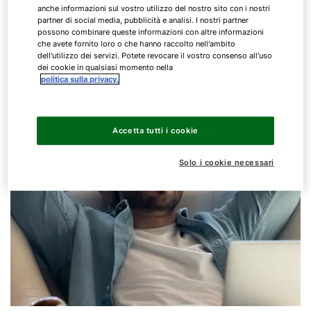
anche informazioni sul vostro utilizzo del nostro sito con i nostri
partner di social media, pubblicità e analisi. I nostri partner
In bagno, in camera da letto o in cantina, con la
possono combinare queste informazioni con altre informazioni
ventilazione decentralizzata aprire le finestre sarà
che avete fornito loro o che hanno raccolto nell'ambito
dell'utilizzo dei servizi. Potete revocare il vostro consenso all'uso
un ricordo del passato.
dei cookie in qualsiasi momento nella
politica sulla privacy.
Accetta tutti i cookie
Solo i cookie necessari