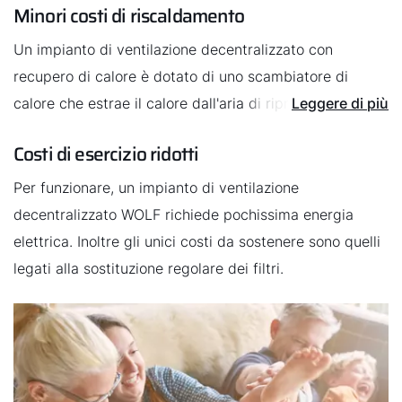
Minori costi di riscaldamento
Un impianto di ventilazione decentralizzato con
recupero di calore è dotato di uno scambiatore di
calore che estrae il calore dall'aria di ripresa e lo usa
Leggere di più
per riscaldare l'aria di mandata. Pertanto la
Costi di esercizio ridotti
ventilazione automatica non comporta quasi
dispersioni di energia termica.
Per funzionare, un impianto di ventilazione
decentralizzato WOLF richiede pochissima energia
elettrica. Inoltre gli unici costi da sostenere sono quelli
legati alla sostituzione regolare dei filtri.