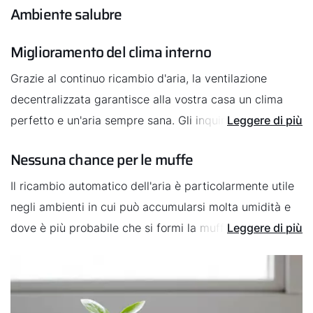
Ambiente salubre
Miglioramento del clima interno
Grazie al continuo ricambio d'aria, la ventilazione
decentralizzata garantisce alla vostra casa un clima
perfetto e un'aria sempre sana. Gli inquinanti gassosi
Leggere di più
presenti nell'aria vengono convogliati all'esterno e non
Nessuna chance per le muffe
possono accumularsi a livelli pericolosi; polvere e
insetti rimangono fuori, mentre i filtri a maglia fine
Il ricambio automatico dell'aria è particolarmente utile
trattengono anche il polline, a tutto vantaggio di chi
negli ambienti in cui può accumularsi molta umidità e
soffre di allergie.
dove è più probabile che si formi la muffa. Il sistema di
Leggere di più
ventilazione decentralizzato riduce l'umidità in bagno o
in cucina, così potrete dire addio per sempre alla
muffa.
La ventilazione decentralizzata può essere un buon