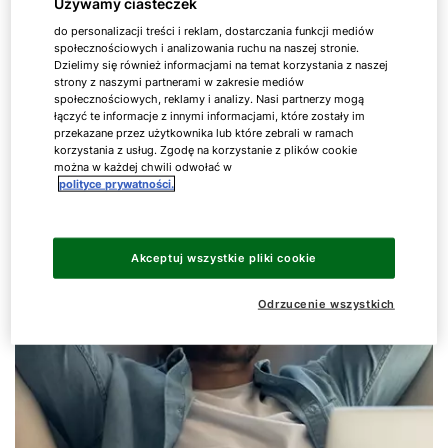
wentylacji
Używamy ciasteczek
do personalizacji treści i reklam, dostarczania funkcji mediów
społecznościowych i analizowania ruchu na naszej stronie.
Dzielimy się również informacjami na temat korzystania z naszej
Niezależnie czy chodzi o łazienkę, sypialnię, czy
strony z naszymi partnerami w zakresie mediów
też piwnicę: za sprawą decentralnej wentylacji
społecznościowych, reklamy i analizy. Nasi partnerzy mogą
łączyć te informacje z innymi informacjami, które zostały im
ręczne otwieranie okien w poszczególnych
przekazane przez użytkownika lub które zebrali w ramach
pomieszczeniach to już przeszłość.
korzystania z usług. Zgodę na korzystanie z plików cookie
można w każdej chwili odwołać w
polityce prywatności.
Akceptuj wszystkie pliki cookie
Odrzucenie wszystkich