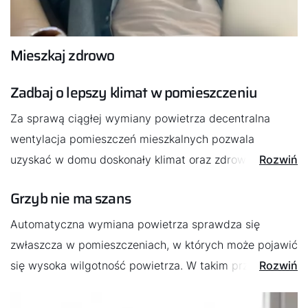
Mieszkaj zdrowo
Zadbaj o lepszy klimat w pomieszczeniu
Za sprawą ciągłej wymiany powietrza decentralna
wentylacja pomieszczeń mieszkalnych pozwala
uzyskać w domu doskonały klimat oraz zdrowe
Rozwiń
powietrze przez cały czas. Zawarte w powietrzu
Grzyb nie ma szans
szkodliwe substancje w formie gazu przedostają się na
zewnątrz i nie mogą się kumulować w stopniu
Automatyczna wymiana powietrza sprawdza się
stwarzającym zagrożenie. To rozwiązanie stanowi też
zwłaszcza w pomieszczeniach, w których może pojawić
barierę dla pyłu oraz owadów. Ponadto precyzyjne
się wysoka wilgotność powietrza. W takim przypadku
Rozwiń
filtry zatrzymują pyłki, co stanowi znaczne ułatwienie
dużym zagrożeniem dla naszego budynku jest
dla osób, które mierzą się z alergiami.
zagrzybienie. Decentralny system wentylacji ogranicza