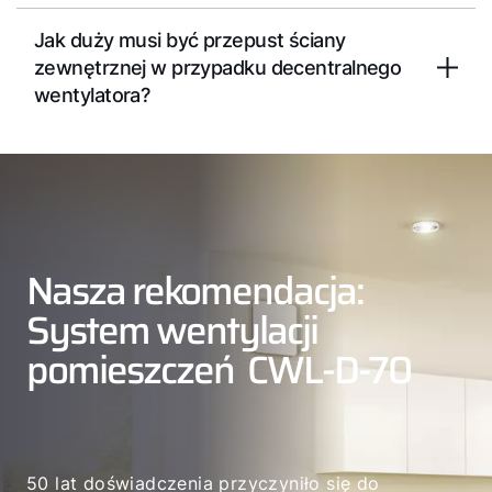
Jak duży musi być przepust ściany
zewnętrznej w przypadku decentralnego
wentylatora?
Nasza rekomendacja:
System wentylacji
pomieszczeń CWL-D-70
50 lat doświadczenia przyczyniło się do