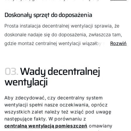
potrzebna, a gdzie nie. Do montażu potrzebny jest
Doskonały sprzęt do doposażenia
jedynie przepust ścienny oraz przyłącze prądowe.
Instalacja nie zajmuje także dużo miejsca.
Prosta instalacja decentralnej wentylacji sprawia, że
doskonale nadaje się do doposażenia, zwłaszcza tam,
gdzie montaż centralnej wentylacji wiązałby się ze
Rozwiń
znacznymi nakładami pracy.
03.
Wady decentralnej
wentylacji
Aby zdecydować, czy decentralny system
wentylacji spełni nasze oczekiwania, oprócz
wszystkich zalet należy też wziąć pod uwagę
następujące fakty. W porównaniu z
centralną wentylacją pomieszczeń
omawiany