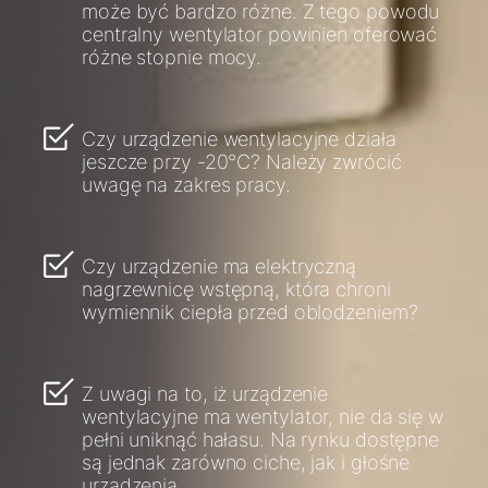
może być bardzo różne. Z tego powodu
centralny wentylator powinien oferować
różne stopnie mocy.
Czy urządzenie wentylacyjne działa
jeszcze przy -20°C? Należy zwrócić
uwagę na zakres pracy.
Czy urządzenie ma elektryczną
nagrzewnicę wstępną, która chroni
wymiennik ciepła przed oblodzeniem?
Z uwagi na to, iż urządzenie
wentylacyjne ma wentylator, nie da się w
pełni uniknąć hałasu. Na rynku dostępne
są jednak zarówno ciche, jak i głośne
urządzenia.