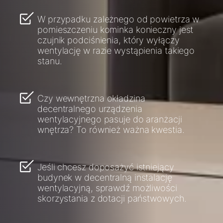
W przypadku zależnego od powietrza w
pomieszczeniu kominka konieczny jest
czujnik podciśnienia, który wyłączy
wentylację w razie wystąpienia takiego
stanu.
Czy wewnętrzna okładzina
decentralnego urządzenia
wentylacyjnego pasuje do aranżacji
wnętrza? To również ważna kwestia.
Jeśli chcesz doposażyć istniejący
budynek w decentralną instalację
wentylacyjną, sprawdź możliwości
skorzystania z dotacji państwowych.