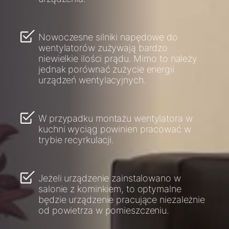
Nowoczesne silniki napędowe do
wentylatorów zużywają bardzo
niewielkie ilości prądu. Mimo to należy
jednak porównać zużycie energii
urządzeń wentylacyjnych.
W przypadku montażu wentylatora w
kuchni wyciąg powinien pracować w
trybie recyrkulacji.
Jeżeli urządzenie zainstalowano w
salonie z kominkiem, to optymalne
będzie urządzenie pracujące niezależnie
od powietrza w pomieszczeniu.