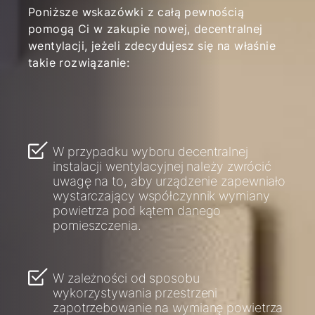
Poniższe wskazówki z całą pewnością
pomogą Ci w zakupie nowej, decentralnej
wentylacji, jeżeli zdecydujesz się na właśnie
takie rozwiązanie:
W przypadku wyboru decentralnej
instalacji wentylacyjnej należy zwrócić
uwagę na to, aby urządzenie zapewniało
wystarczający współczynnik wymiany
powietrza pod kątem danego
pomieszczenia.
W zależności od sposobu
wykorzystywania przestrzeni
zapotrzebowanie na wymianę powietrza