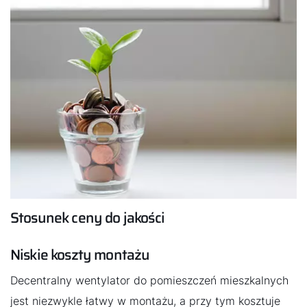
poziom wilgotności powietrza w łazience lub w kuchni,
dzięki czemu pleśń nie ma szans się rozwinąć.
Decentralna wentylacja może stanowić sensowną
inwestycję także w sypialni. Optymalne powietrze
pozwala bowiem cieszyć się spokojnym i relaksującym
snem.
Stosunek ceny do jakości
Niskie koszty montażu
Decentralny wentylator do pomieszczeń mieszkalnych
jest niezwykle łatwy w montażu, a przy tym kosztuje