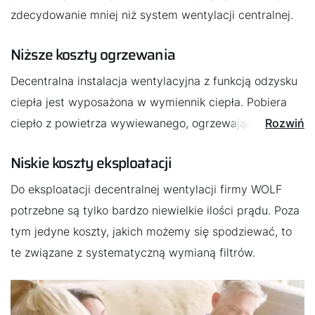
zdecydowanie mniej niż system wentylacji centralnej.
Cześć!
Niższe koszty ogrzewania
Jak możemy Ci pomóc?
Decentralna instalacja wentylacyjna z funkcją odzysku
Znajdź swojego eksperta
ciepła jest wyposażona w wymiennik ciepła. Pobiera
ciepło z powietrza wywiewanego, ogrzewając tym
Rozwiń
samym powietrze nawiewane. Dzięki temu przy
Przydatne linki
Niskie koszty eksploatacji
zastosowaniu takiego rozwiązania nie tracimy prawie
wcale ciepła grzewczego.
Do eksploatacji decentralnej wentylacji firmy WOLF
Kariera
potrzebne są tylko bardzo niewielkie ilości prądu. Poza
O nas
tym jedyne koszty, jakich możemy się spodziewać, to
Kontakt
te związane z systematyczną wymianą filtrów.