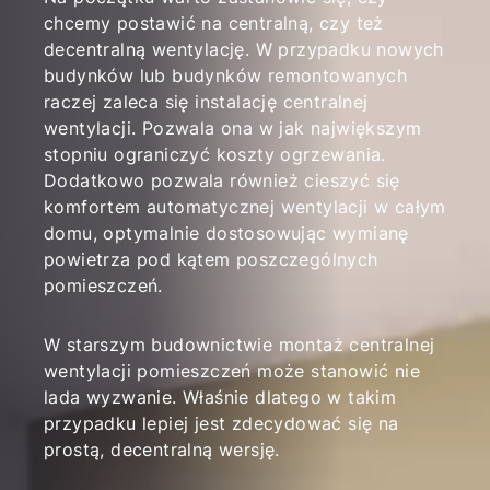
chcemy postawić na centralną, czy też
decentralną wentylację. W przypadku nowych
budynków lub budynków remontowanych
raczej zaleca się instalację centralnej
wentylacji. Pozwala ona w jak największym
stopniu ograniczyć koszty ogrzewania.
Dodatkowo pozwala również cieszyć się
komfortem automatycznej wentylacji w całym
domu, optymalnie dostosowując wymianę
powietrza pod kątem poszczególnych
pomieszczeń.
W starszym budownictwie montaż centralnej
wentylacji pomieszczeń może stanowić nie
lada wyzwanie. Właśnie dlatego w takim
przypadku lepiej jest zdecydować się na
prostą, decentralną wersję.