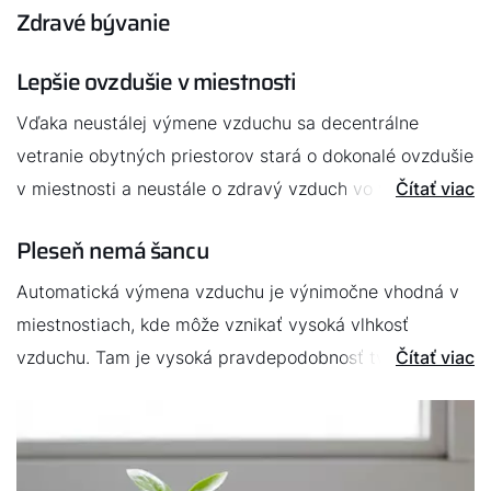
Zdravé bývanie
Lepšie ovzdušie v miestnosti
Vďaka neustálej výmene vzduchu sa decentrálne
vetranie obytných priestorov stará o dokonalé ovzdušie
v miestnosti a neustále o zdravý vzduch vo vašom
Čítať viac
dome. Škodliviny, ktoré sa nachádzajú vo vzduchu, sa
Pleseň nemá šancu
dostanú von a nemôžu sa v nebezpečnej miere
koncentrovať. Aj prach a hmyz tak zostáva vonku.
Automatická výmena vzduchu je výnimočne vhodná v
Jemné filtre neprepustia peľ, čo mimoriadne pomáha
miestnostiach, kde môže vznikať vysoká vlhkosť
ľudom trpiacim alergiami.
vzduchu. Tam je vysoká pravdepodobnosť tvorby
Čítať viac
plesní. Decentrálny vetrací systém znižuje vlhkosť
vzduchu v kúpeľni alebo v kuchyni a pleseň tak nemá
žiadnu šancu.
Decentrálne vetranie však môže byť rozumnou