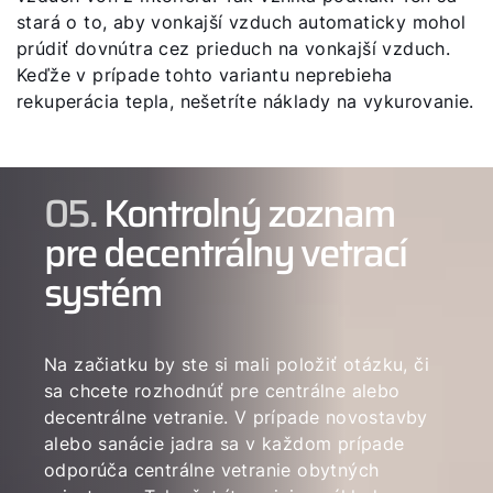
stará o to, aby vonkajší vzduch automaticky mohol
prúdiť dovnútra cez prieduch na vonkajší vzduch.
Keďže v prípade tohto variantu neprebieha
rekuperácia tepla, nešetríte náklady na vykurovanie.
05.
Kontrolný zoznam
pre decentrálny vetrací
systém
Na začiatku by ste si mali položiť otázku, či
sa chcete rozhodnúť pre centrálne alebo
decentrálne vetranie. V prípade novostavby
alebo sanácie jadra sa v každom prípade
odporúča centrálne vetranie obytných