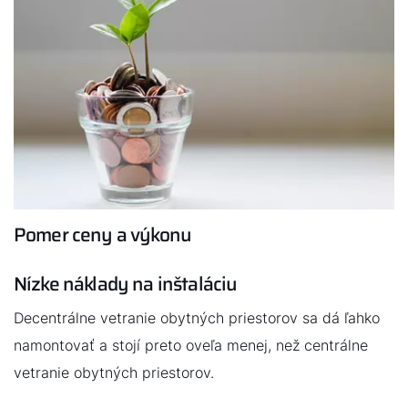
investíciou aj v spálni. Pretože dobrý vzduch sa stará o
váš výdatný spánok.
Dobrý deň!
Pomer ceny a výkonu
Ako vám môžeme pomôcť?
Nízke náklady na inštaláciu
Kontaktný formulár
Decentrálne vetranie obytných priestorov sa dá ľahko
namontovať a stojí preto oveľa menej, než centrálne
Kontakty
vetranie obytných priestorov.