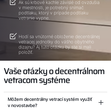
Ak sú krbové kachle závislé od ovzdušia
v miestnosti, je potrebný snímač
podtlaku, ktorý v prípade podtlaku
vetranie vypne.
Hodí sa vnútorné obloženie decentrálnej
vetracej jednotky do vášho obytného
dizajnu? Aj túto otázku by ste si mali
položiť.
Vaše otázky o decentrálnom
vetracom systéme
Môžem decentrálny vetrací systém využiť
v novostavbe?