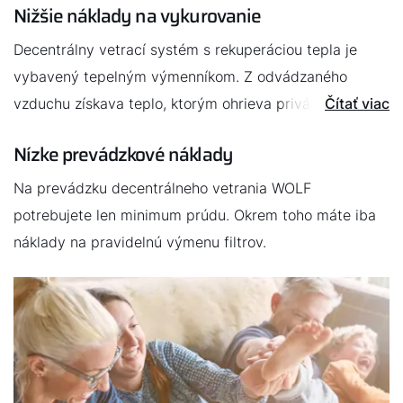
Nájdite si odborníka
Nižšie náklady na vykurovanie
Decentrálny vetrací systém s rekuperáciou tepla je
Dôležité odkazy
vybavený tepelným výmenníkom. Z odvádzaného
vzduchu získava teplo, ktorým ohrieva privádzaný
Čítať viac
Obchodný tím
vzduch. Preto sa pri automatickom vetraní takmer
Nízke prevádzkové náklady
Kariéra
nestráca vykurovacia energia.
Na prevádzku decentrálneho vetrania WOLF
5-ročná záruka
potrebujete len minimum prúdu. Okrem toho máte iba
Dotácie
náklady na pravidelnú výmenu filtrov.