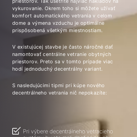
priestorov. Tak ušetríte najviac nákladov na
vykurovanie. Okrem toho si môžete užívať
komfort automatického vetrania v celom
dome a výmena vzduchu je optimálne
prispôsobená všetkým miestnostiam.
V existujúcej stavbe je často náročné dať
namontovať centrálne vetranie obytných
priestorov. Preto sa v tomto prípade viac
hodí jednoduchý decentrálny variant.
S nasledujúcimi tipmi pri kúpe nového
decentrálneho vetrania nič nepokazíte:
Pri výbere decentrálneho vetracieho