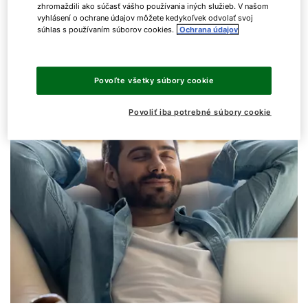
zhromaždili ako súčasť vášho používania iných služieb. V našom
vyhlásení o ochrane údajov môžete kedykoľvek odvolať svoj
Nezáleží na tom, či v kúpeľni, spálni alebo pivnici: S
súhlas s používaním súborov cookies.
Ochrana údajov
decentrálnym vetraním je manuálne otváranie okien
v jednotlivých miestnostiach minulosťou.
Povoľte všetky súbory cookie
Povoliť iba potrebné súbory cookie