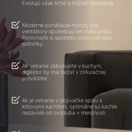
Existujú však tiché a hlučné zariadenia.
Moderné poháňacie motory pre
ventilátory spotrebujú len málo prúdu.
Porovnajte si spotrebu prúdu vetracej
jednotky.
Ak vetranie zabudujete v kuchyni,
digestor by mal bežať v cirkulačnej
prevádzke.
Ak je vetranie v obývačke spolu s
krbovými kachľami, optimálne sú kachle
nezávislé od ovzdušia v miestnosti.