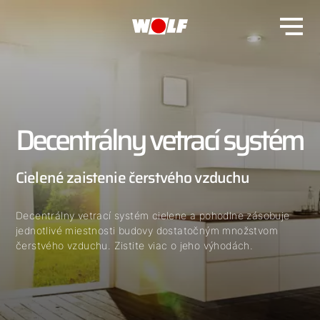
Decentrálny vetrací systém
Cielené zaistenie čerstvého vzduchu
Decentrálny vetrací systém cielene a pohodlne zásobuje
jednotlivé miestnosti budovy dostatočným množstvom
čerstvého vzduchu. Zistite viac o jeho výhodách.