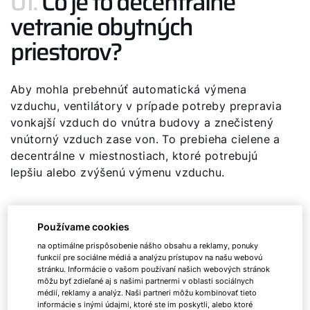
01.
Čo je to decentrálne
vetranie obytných
priestorov?
Aby mohla prebehnúť automatická výmena
vzduchu, ventilátory v prípade potreby prepravia
vonkajší vzduch do vnútra budovy a znečistený
vnútorný vzduch zase von. To prebieha cielene a
decentrálne v miestnostiach, ktoré potrebujú
lepšiu alebo zvýšenú výmenu vzduchu.
Používame cookies
na optimálne prispôsobenie nášho obsahu a reklamy, ponuky
02.
Výhody decentrálneho
funkcií pre sociálne médiá a analýzu prístupov na našu webovú
stránku. Informácie o vašom používaní našich webových stránok
vetrania
môžu byť zdieľané aj s našimi partnermi v oblasti sociálnych
médií, reklamy a analýz. Naši partneri môžu kombinovať tieto
informácie s inými údajmi, ktoré ste im poskytli, alebo ktoré