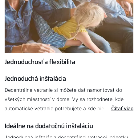
Jednoduchosť a flexibilita
Jednoduchá inštalácia
Decentrálne vetranie si môžete dať namontovať do
všetkých miestností v dome. Vy sa rozhodnete, kde
automatické vetranie potrebujete a kde nie. Na
Čítať viac
inštaláciu je potrebný iba prechod cez stenu a
Ideálne na dodatočnú inštaláciu
elektrické pripojenie. Vďaka decentrálnej vetracej
jednotke neprichádzate ani o obytnú plochu.
Jednoduchá inštalácia decentrálnej vetracej jednotky