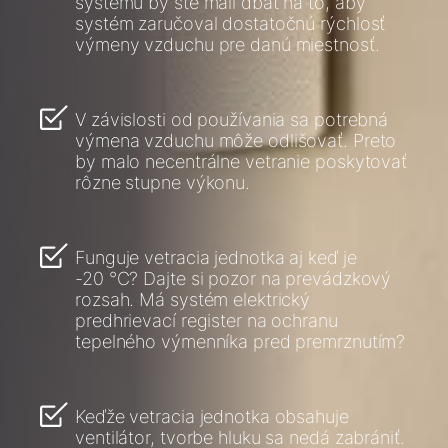
systému by ste mali dbať na to, aby
systém zaručoval dostatočnú rýchlosť
výmeny vzduchu pre danú miestnosť.
V závislosti od používania sa potrebná
výmena vzduchu môže odlišovať. Preto
by malo necentrálne vetranie poskytovať
rôzne stupne výkonu.
Funguje vetracia jednotka aj keď je
-20 °C? Dajte si pozor na prevádzkový
rozsah. Má systém elektrický
predhrievací register na ochranu
tepelného výmenníka pred premrznutím?
Keďže vetracia jednotka obsahuje
ventilátor, tvorbe hluku sa nedá zabrániť.