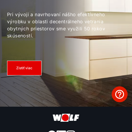
Pri vývoji a navrhovaní nášho efektívneho
výrobku v oblasti decentrálneho vetrania
obytných priestorov sme využili 50 rokov
skúseností.
Zistiť viac