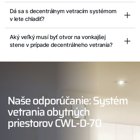
Dá sa s decentrálnym vetracím systémom
v lete chladiť?
Aký veľký musí byť otvor na vonkajšej
stene v prípade decentrálneho vetrania?
Naše odporúčanie: Systém
vetrania obytných
priestorov CWL-D-70