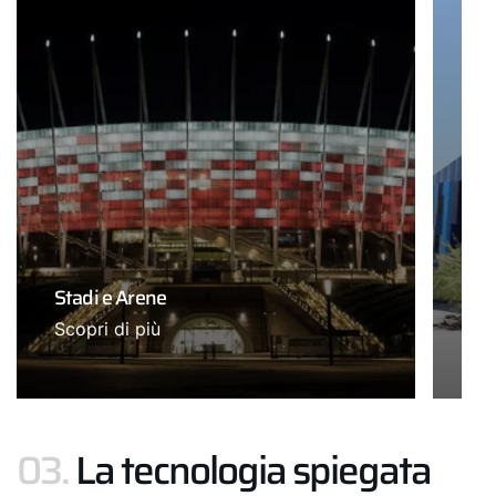
Stadi e Arene
Uff
Scopri di più
Sco
03.
La tecnologia spiegata