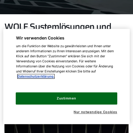
WOLF Systemlösungen und
Anwendungsfälle
Wir verwenden Cookies
um die Funktion der Website zu gewährleisten und Ihnen unter
anderem Informationen zu Ihren Interessen anzuzeigen. Mit dem
Von der individuellen Hygienelösung für den
Klick auf den Button "Zustimmen" erklären Sie sich mit der
Klinikbereich über Schwimmbadgeräte mit
Verwendung von Cookies einverstanden. Für weitere
Informationen über die Nutzung von Cookies oder für Änderung
integrierter Wärmepumpe bis zu Industriegeräten
und Widerruf Ihrer Einstellungen klicken Sie bitte auf
für ATEX Anwendungen: Hier finden Sie passende
Datenschutzerklärung.
Systemlösungen, welche speziell auf Ihre
Anforderungen abgestimmt sind.
Zustimmen
Nur notwendige Cookies