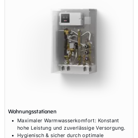
Downloads
Tools
Wichtige Links
Gipfelstürmer Partnerprogramm
Anleitungen & techn. Dokumente
Service App
WOLF Seminare
Wohnungsstationen
Maximaler Warmwasserkomfort: Konstant
hohe Leistung und zuverlässige Versorgung.
Hygienisch & sicher durch optimale