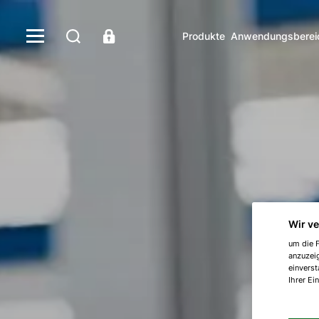
Produkte
Anwendungsberei
Wir v
um die F
anzuzei
einverst
Ihrer Ei