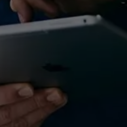
So erreichen Sie uns
Downloads
Tools
Wichtige Links
Anleitungen & techn. Dokumente
WOLF Ecosystem
WOLF Seminare