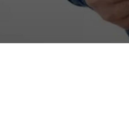
e im Bereich Air Handling und technische Gebäudea
n Dinge im Leben zu haben.